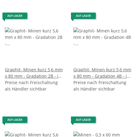
AUF LAGER
AUF LAGER
Graphit- Minen kurz 5,6 mm
Graphit- Minen kurz 5,6 mm
x 80 mm - Gradation 2B - im
x 80 mm - Gradation 4B - im
6er Pack
Preise nach Freischaltung
6er Pack
Preise nach Freischaltung
als Händler sichtbar
als Händler sichtbar
AUF LAGER
AUF LAGER