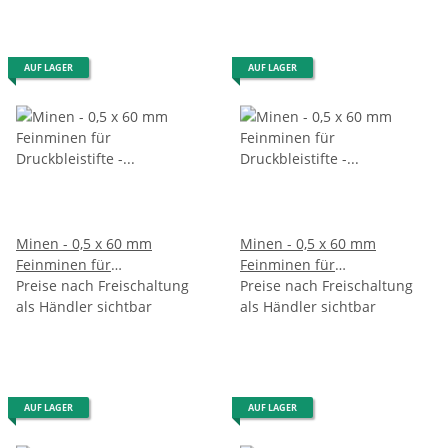
AUF LAGER
AUF LAGER
Minen - 0,5 x 60 mm
Minen - 0,5 x 60 mm
Feinminen für
Feinminen für
Druckbleistifte - Gradation F
Preise nach Freischaltung
Druckbleistifte - Gradation
Preise nach Freischaltung
als Händler sichtbar
- im 12er Pack
als Händler sichtbar
HB - im 12er Pack
AUF LAGER
AUF LAGER