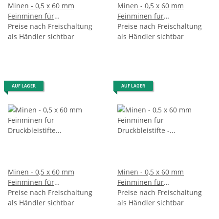
Minen - 0,5 x 60 mm
Minen - 0,5 x 60 mm
Feinminen für
Feinminen für
Druckbleistifte - Gradation
Preise nach Freischaltung
Druckbleistifte - Gradation B
Preise nach Freischaltung
2B - im 12er Pack
als Händler sichtbar
- im 12er Pack
als Händler sichtbar
AUF LAGER
AUF LAGER
Minen - 0,5 x 60 mm
Minen - 0,5 x 60 mm
Feinminen für
Feinminen für
Druckbleistifte - Gradation H
Preise nach Freischaltung
Druckbleistifte - Gradation
Preise nach Freischaltung
- im 12er Pack
als Händler sichtbar
2H - im 12er Pack
als Händler sichtbar