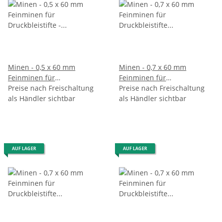
Minen - 0,5 x 60 mm
Minen - 0,7 x 60 mm
Feinminen für
Feinminen für
Druckbleistifte - Gradation
Preise nach Freischaltung
Druckbleistifte - Gradation
Preise nach Freischaltung
HB - 2 x 12 , im Blister
als Händler sichtbar
als Händler sichtbar
2B - im 12er Pack
AUF LAGER
AUF LAGER