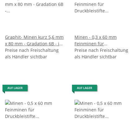
Graphit- Minen kurz 5,6 mm
Minen - 0,3 x 60 mm
x 80 mm - Gradation 6B - im
Feinminen für
6er Pack
Preise nach Freischaltung
Druckbleistifte - Gradation
Preise nach Freischaltung
als Händler sichtbar
HB - im 12er Pack
als Händler sichtbar
AUF LAGER
AUF LAGER