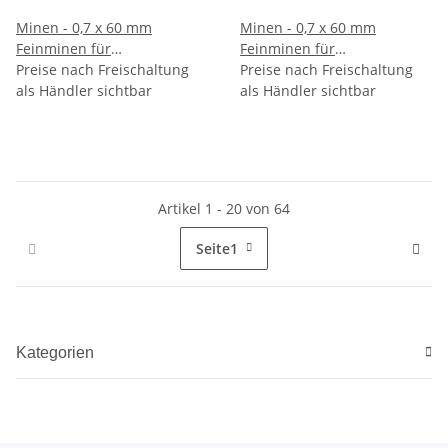
Minen - 0,7 x 60 mm
Minen - 0,7 x 60 mm
Feinminen für
Feinminen für
Druckbleistifte - Gradation B
Preise nach Freischaltung
Druckbleistifte - Gradation
Preise nach Freischaltung
als Händler sichtbar
- im 12er Pack
als Händler sichtbar
HB - im 12er Pack
Artikel 1 - 20 von 64
Seite
1
Kategorien