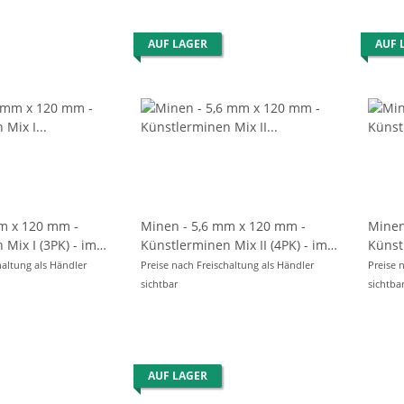
AUF LAGER
AUF 
m x 120 mm -
Minen - 5,6 mm x 120 mm -
Minen
 im
Künstlerminen Mix II (4PK) - im
Künstlermine
6er Pack
6er P
haltung als Händler
Preise nach Freischaltung als Händler
Preise 
sichtbar
sichtba
AUF LAGER