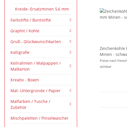
Kreide- Ersatzminen 5,6 mm
Farbstifte / Buntstifte
Graphit / Kohle
Gruß-, Glückwunschkarten
Zeichenkohle Reißkohle- 5,6 mm
Kalligrafie
Minen - schwarz Härtegrad 2 -
im 6er Pack
Preise nach Freisc
Keilrahmen / Malpappen /
sichtbar
Malkarton
Kreativ - Boxen
Mal- Untergründe / Papier
Malfarben / Tusche /
Zubehör
Mischpaletten / Pinselwascher