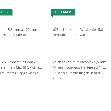
LAGER
AUF LAGER
 - 5,6 mm x 120 mm -
Zeichenkohle Reißkohle- 5,6 mm
n Mix III (5PK) - im
Minen - schwarz Härtegrad 1 -
ack
im 6er Pack
nach Freischaltung als Händler
Preise nach Freischaltung als Händler
r
sichtbar