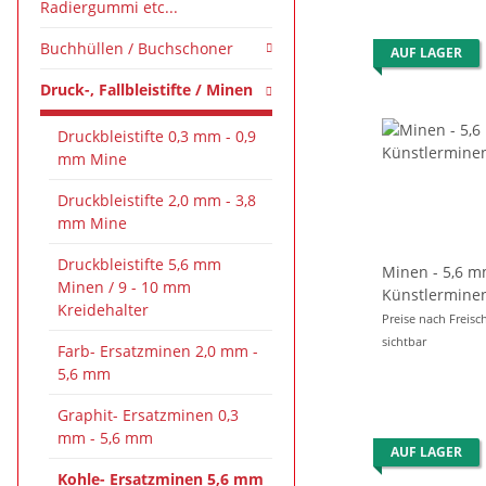
Radiergummi etc...
Buchhüllen / Buchschoner
AUF LAGER
Druck-, Fallbleistifte / Minen
Druckbleistifte 0,3 mm - 0,9
mm Mine
Druckbleistifte 2,0 mm - 3,8
mm Mine
Druckbleistifte 5,6 mm
Minen - 5,6 m
Minen / 9 - 10 mm
Künstlerminen Mix I (3PK) -
Kreidehalter
6er Pack
Preise nach Freisc
sichtbar
Farb- Ersatzminen 2,0 mm -
5,6 mm
Graphit- Ersatzminen 0,3
mm - 5,6 mm
AUF LAGER
Kohle- Ersatzminen 5,6 mm