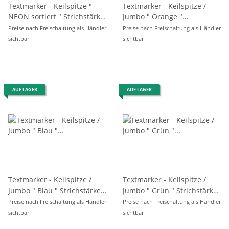
Textmarker - Keilspitze "
Textmarker - Keilspitze /
NEON sortiert " Strichstärke
Jumbo " Orange "
1-2 mm, im 4er Pack
Strichstärke 1 - 5 mm
Preise nach Freischaltung als Händler
Preise nach Freischaltung als Händler
sichtbar
sichtbar
AUF LAGER
AUF LAGER
Textmarker - Keilspitze /
Textmarker - Keilspitze /
Jumbo " Blau " Strichstärke
Jumbo " Grün " Strichstärke
1 - 5 mm
1 - 5 mm
Preise nach Freischaltung als Händler
Preise nach Freischaltung als Händler
sichtbar
sichtbar