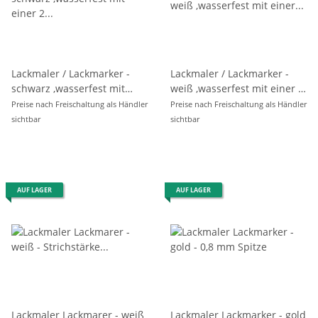
Lackmaler / Lackmarker -
Lackmaler / Lackmarker -
schwarz ,wasserfest mit
weiß ,wasserfest mit einer 2
einer 2 - 4 mm Rundspitze
- 4 mm Rundspitze
Preise nach Freischaltung als Händler
Preise nach Freischaltung als Händler
sichtbar
sichtbar
AUF LAGER
AUF LAGER
Lackmaler Lackmarer - weiß
Lackmaler Lackmarker - gold