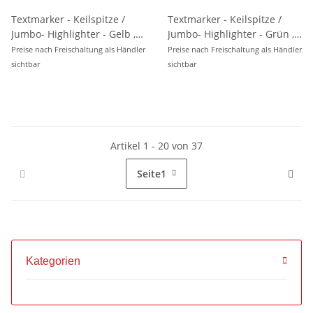
Textmarker - Keilspitze /
Textmarker - Keilspitze /
Jumbo- Highlighter - Gelb ,
Jumbo- Highlighter - Grün ,
Strichstärke 1 - 5 mm
Strichstärke 1 - 5 mm
Preise nach Freischaltung als Händler
Preise nach Freischaltung als Händler
sichtbar
sichtbar
Artikel 1 - 20 von 37
Seite
1
Kategorien