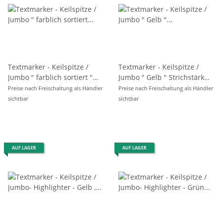
Textmarker - Keilspitze /
Textmarker - Keilspitze /
Jumbo " farblich sortiert "
Jumbo " Gelb " Strichstärke
Strichstärke 1 - 5 mm, im
1 - 5 mm
Preise nach Freischaltung als Händler
Preise nach Freischaltung als Händler
4er Pack
sichtbar
sichtbar
AUF LAGER
AUF LAGER