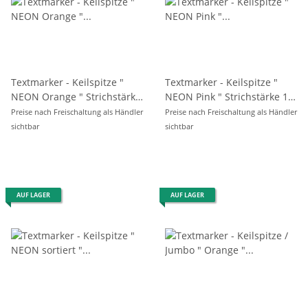
Textmarker - Keilspitze "
Textmarker - Keilspitze "
NEON Orange " Strichstärke
NEON Pink " Strichstärke 1-2
1-2 mm
mm
Preise nach Freischaltung als Händler
Preise nach Freischaltung als Händler
sichtbar
sichtbar
AUF LAGER
AUF LAGER