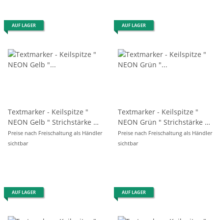
AUF LAGER
AUF LAGER
Textmarker - Keilspitze "
Textmarker - Keilspitze "
NEON Gelb " Strichstärke 1-
NEON Grün " Strichstärke 1-
2 mm
2 mm
Preise nach Freischaltung als Händler
Preise nach Freischaltung als Händler
sichtbar
sichtbar
AUF LAGER
AUF LAGER