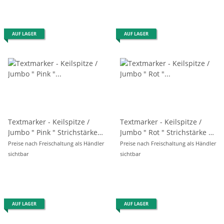
AUF LAGER
AUF LAGER
Textmarker - Keilspitze /
Textmarker - Keilspitze /
Jumbo " Pink " Strichstärke 1
Jumbo " Rot " Strichstärke 1
- 5 mm
- 5 mm
Preise nach Freischaltung als Händler
Preise nach Freischaltung als Händler
sichtbar
sichtbar
AUF LAGER
AUF LAGER