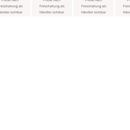
Preise nach
Preise nach
Preise nach
Pr
6er Set
Rundspitze
4 mm Keilspitze / 1
reischaltung als
Freischaltung als
Freischaltung als
Frei
schwarz Koh-I-
mm Rundspitze -
ändler sichtbar
Händler sichtbar
Händler sichtbar
Händ
Noor ( 4005 )
schwarz -