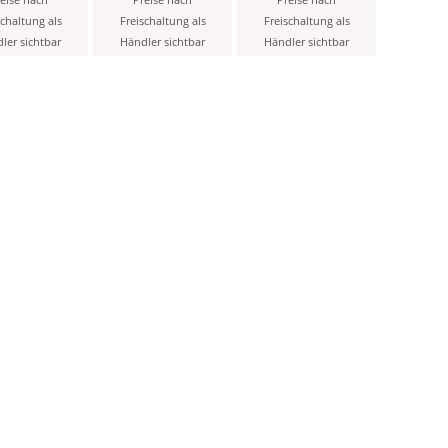
eise nach
Preise nach
Preise nach
1 - 5 mm
mm Rundspitze -
schaltung als
Freischaltung als
Freischaltung als
im PP-Beutel
ler sichtbar
Händler sichtbar
Händler sichtbar