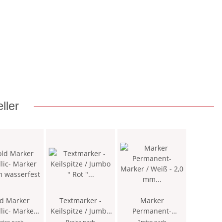
ller
d Marker
Textmarker -
Marker
lic- Marker
Keilspitze / Jumbo
Permanent-
m wasserfest
" Rot " Strichstärke
Marker / Weiß - 2,0