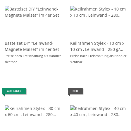
Bastelset DIY "Leinwand-
Keilrahmen Stylex - 10 cm x
Magnete Malset" im 4er Set
10 cm , Leinwand - 280 g/m²
, eingeschweißt
Preise nach Freischaltung als Händler
Preise nach Freischaltung als Händler
sichtbar
sichtbar
AUF LAGER
NEU