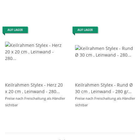
AUF LAGER
AUF LAGER
Keilrahmen Stylex - Herz 20
Keilrahmen Stylex - Rund Ø
x 20 cm , Leinwand - 280
30 cm , Leinwand - 280 g/m²
g/m² , eingeschweißt
, eingeschweißt
Preise nach Freischaltung als Händler
Preise nach Freischaltung als Händler
sichtbar
sichtbar