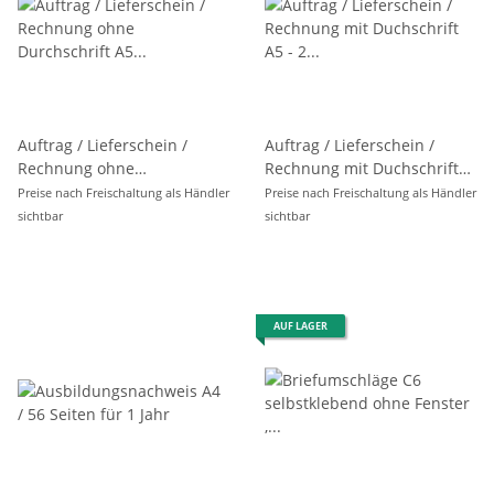
Auftrag / Lieferschein /
Auftrag / Lieferschein /
Rechnung ohne
Rechnung mit Duchschrift
Durchschrift A5 - 50 Blatt ,
A5 - 2 x 40 Blatt s.d. ,
Preise nach Freischaltung als Händler
Preise nach Freischaltung als Händler
geleimt
geleimt
sichtbar
sichtbar
AUF LAGER