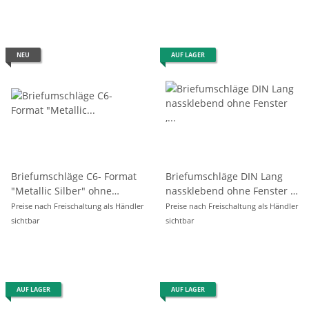
NEU
AUF LAGER
Briefumschläge C6- Format
Briefumschläge DIN Lang
"Metallic Silber" ohne
nassklebend ohne Fenster ,
Fenster, 20er Pack
farbig sortiert - 20er Pack
Preise nach Freischaltung als Händler
Preise nach Freischaltung als Händler
sichtbar
sichtbar
AUF LAGER
AUF LAGER