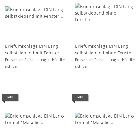
Briefumschläge DIN Lang
Briefumschläge DIN Lang
selbstklebend mit Fenster ,
selbstklebend ohne Fenster
weiß - 25er Pack
, weiß - 25er Pack
Preise nach Freischaltung als Händler
Preise nach Freischaltung als Händler
sichtbar
sichtbar
NEU
NEU