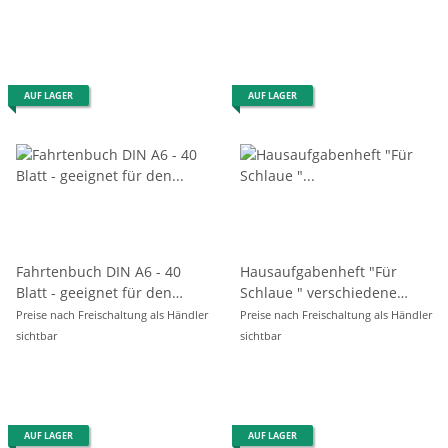
AUF LAGER
AUF LAGER
Fahrtenbuch DIN A6 - 40
Hausaufgabenheft "Für
Blatt - geeignet für den
Schlaue " verschiedene
steuerlichen Nachweis
Motive, sortiert
Preise nach Freischaltung als Händler
Preise nach Freischaltung als Händler
sichtbar
sichtbar
AUF LAGER
AUF LAGER