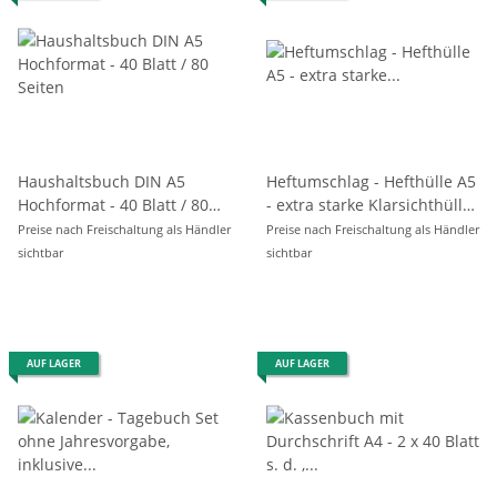
Haushaltsbuch DIN A5
Heftumschlag - Hefthülle A5
Hochformat - 40 Blatt / 80
- extra starke Klarsichthülle
Seiten
"Hausaufgabenheft - Für
Preise nach Freischaltung als Händler
Preise nach Freischaltung als Händler
Schlaue "
sichtbar
sichtbar
AUF LAGER
AUF LAGER