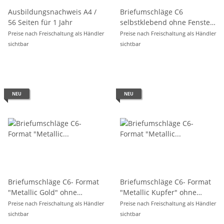
Ausbildungsnachweis A4 /
Briefumschläge C6
56 Seiten für 1 Jahr
selbstklebend ohne Fenster
, weiß - 25er Pack
Preise nach Freischaltung als Händler
Preise nach Freischaltung als Händler
sichtbar
sichtbar
NEU
NEU
Briefumschläge C6- Format
Briefumschläge C6- Format
"Metallic Gold" ohne
"Metallic Kupfer" ohne
Fenster, 20er Pack
Fenster, 20er Pack
Preise nach Freischaltung als Händler
Preise nach Freischaltung als Händler
sichtbar
sichtbar