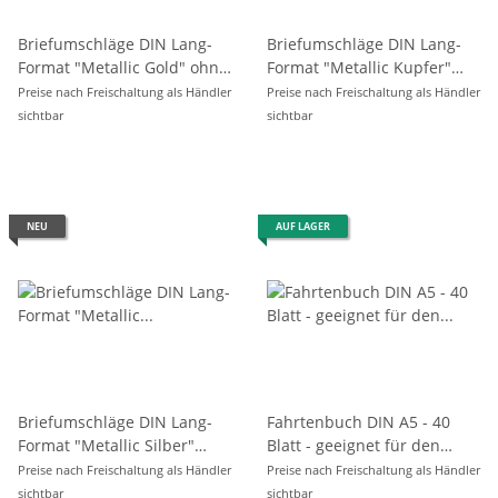
Briefumschläge DIN Lang-
Briefumschläge DIN Lang-
Format "Metallic Gold" ohne
Format "Metallic Kupfer"
Fenster, 20er Pack
ohne Fenster, 20er Pack
Preise nach Freischaltung als Händler
Preise nach Freischaltung als Händler
sichtbar
sichtbar
NEU
AUF LAGER
Briefumschläge DIN Lang-
Fahrtenbuch DIN A5 - 40
Format "Metallic Silber"
Blatt - geeignet für den
ohne Fenster, 20er Pack
steuerlichen Nachweis
Preise nach Freischaltung als Händler
Preise nach Freischaltung als Händler
sichtbar
sichtbar