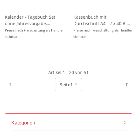
Kalender - Tagebuch Set
Kassenbuch mit
ohne Jahresvorgabe,
Durchschrift A4 - 2 x 40 Blatt
inklusive Farbstifte
s. d. , geleimt
Preise nach Freischaltung als Händler
Preise nach Freischaltung als Händler
sichtbar
sichtbar
Artikel 1 - 20 von 51
Seite
1
Kategorien