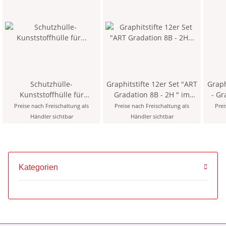
Schutzhülle-
Graphitstifte 12er Set "ART
Graph
Kunststoffhülle für
Gradation 8B - 2H " im
- Gradation HB - im 12er
Stiftspitzen , farblich
Metalletui
Preise nach Freischaltung als
Preise nach Freischaltung als
Prei
sortiert
Händler sichtbar
Händler sichtbar
Kategorien