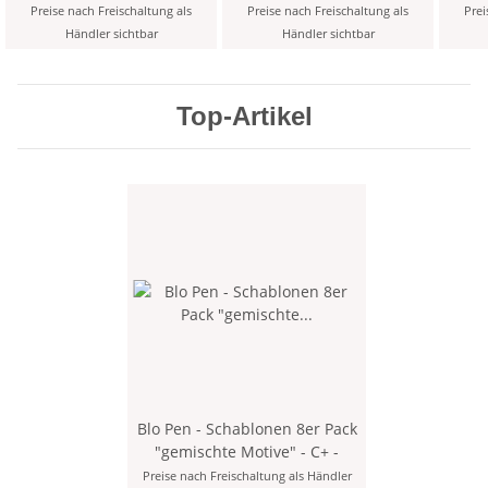
0,6-0,8 mm Rundspitze
Set" inkl. Tintenpatronen,
, v
Preise nach Freischaltung als
Preise nach Freischaltung als
Prei
im Blister
Händler sichtbar
Händler sichtbar
Top-Artikel
Blo Pen - Schablonen 8er Pack
"gemischte Motive" - C+ -
Preise nach Freischaltung als Händler