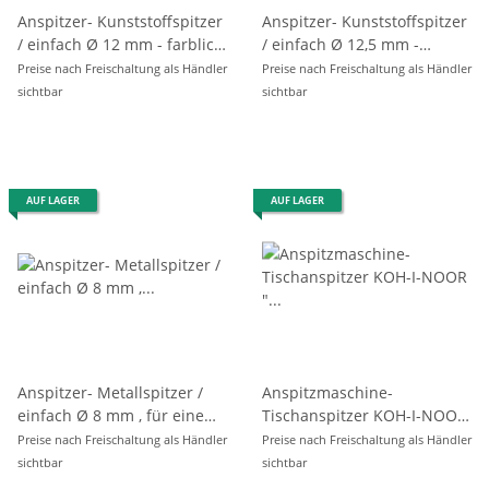
Anspitzer- Kunststoffspitzer
Anspitzer- Kunststoffspitzer
/ einfach Ø 12 mm - farblich
/ einfach Ø 12,5 mm -
sortiert - Jumbo-
farblich sortiert - für Jumbo
Preise nach Freischaltung als Händler
Preise nach Freischaltung als Händler
Dreikantspitzer
und Magic- Stifte
sichtbar
sichtbar
AUF LAGER
AUF LAGER
Anspitzer- Metallspitzer /
Anspitzmaschine-
einfach Ø 8 mm , für eine
Tischanspitzer KOH-I-NOOR
extra lange Spitze
" Fotoappart- Design "
Preise nach Freischaltung als Händler
Preise nach Freischaltung als Händler
sichtbar
sichtbar