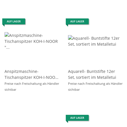
AUF LAGER
AUF LAGER
Anspitzmaschine-
Aquarell- Buntstifte 12er
Tischanspitzer KOH-I-NOOR
Set, sortiert im Metalletui
" Kindermotiv "
Preise nach Freischaltung als Händler
Preise nach Freischaltung als Händler
sichtbar
sichtbar
AUF LAGER