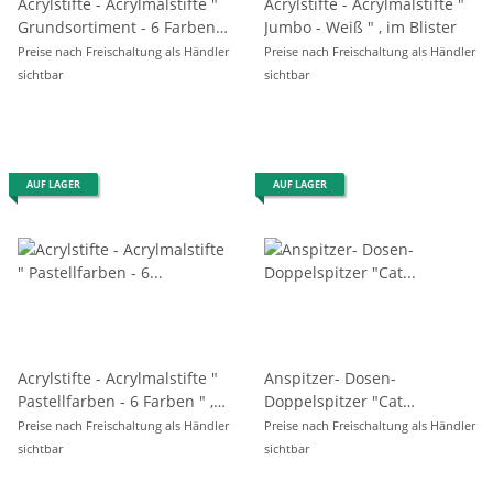
Acrylstifte - Acrylmalstifte "
Acrylstifte - Acrylmalstifte "
Grundsortiment - 6 Farben "
Jumbo - Weiß " , im Blister
, im 6er Pack
Preise nach Freischaltung als Händler
Preise nach Freischaltung als Händler
sichtbar
sichtbar
AUF LAGER
AUF LAGER
Acrylstifte - Acrylmalstifte "
Anspitzer- Dosen-
Pastellfarben - 6 Farben " ,
Doppelspitzer "Cat
im 6er Pack
Collection" inkl.
Preise nach Freischaltung als Händler
Preise nach Freischaltung als Händler
Radiergummi, farbl. sortiert,
sichtbar
sichtbar
auf Blisterkarte