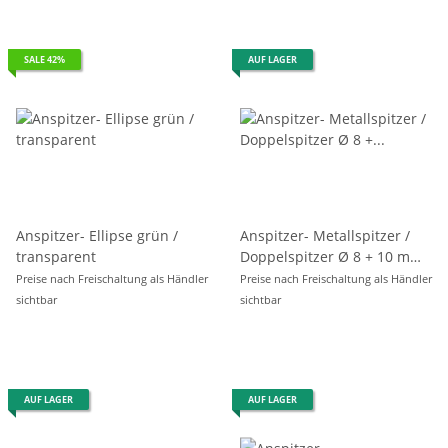
SALE 42%
AUF LAGER
Anspitzer- Ellipse grün /
Anspitzer- Metallspitzer /
transparent
Doppelspitzer Ø 8 + 10 mm,
, im 12er Pack
Preise nach Freischaltung als Händler
Preise nach Freischaltung als Händler
sichtbar
sichtbar
AUF LAGER
AUF LAGER