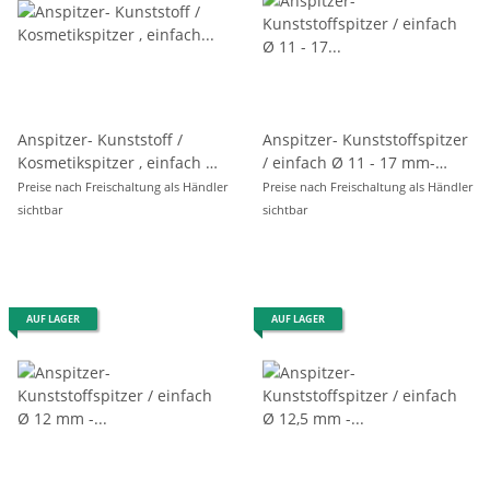
Anspitzer- Kunststoff /
Anspitzer- Kunststoffspitzer
Kosmetikspitzer , einfach Ø
/ einfach Ø 11 - 17 mm-
8 mm - schwarz- inklusive
farblich sortiert - Exta -
Preise nach Freischaltung als Händler
Preise nach Freischaltung als Händler
Reinigungsstäbchen
Jumbo Dreikantspitzer
sichtbar
sichtbar
AUF LAGER
AUF LAGER