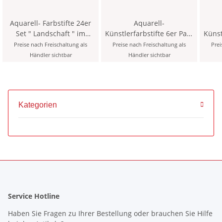
Aquarell- Farbstifte 24er
Aquarell-
Set " Landschaft " im
Künstlerfarbstifte 6er Pack
Künstler
Metalletui (13 PL)
im Pappetui
+ A
Preise nach Freischaltung als
Preise nach Freischaltung als
Prei
Händler sichtbar
Händler sichtbar
Kategorien
Service Hotline
Haben Sie Fragen zu Ihrer Bestellung oder brauchen Sie Hilfe