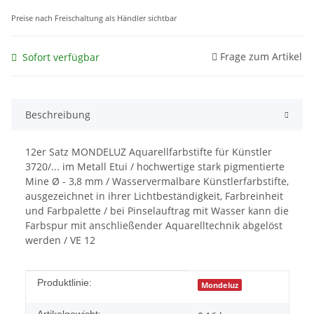
Preise nach Freischaltung als Händler sichtbar
Frage zum Artikel
Sofort verfügbar
Beschreibung
12er Satz MONDELUZ Aquarellfarbstifte für Künstler
3720/... im Metall Etui / hochwertige stark pigmentierte
Mine Ø - 3,8 mm / Wasservermalbare Künstlerfarbstifte,
ausgezeichnet in ihrer Lichtbeständigkeit, Farbreinheit
und Farbpalette / bei Pinselauftrag mit Wasser kann die
Farbspur mit anschließender Aquarelltechnik abgelöst
werden / VE 12
Produkteigenschaft
Wert
Produktlinie:
Mondeluz
Artikelgewicht: