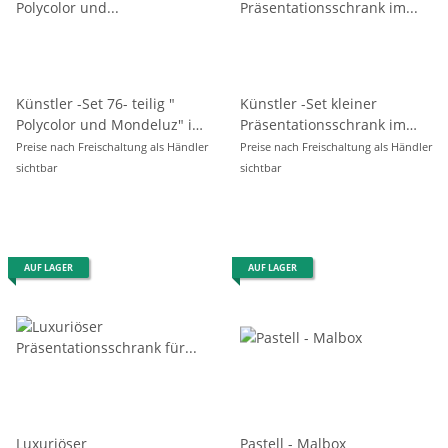
Künstler -Set 76- teilig "
Künstler -Set kleiner
Polycolor und Mondeluz" im
Präsentationsschrank im
Holzkoffer
Retro-Stil
Preise nach Freischaltung als Händler
Preise nach Freischaltung als Händler
sichtbar
sichtbar
AUF LAGER
AUF LAGER
Luxuriöser
Pastell - Malbox