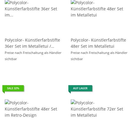
Polycolor- Künstlerfarbstifte
Polycolor- Künstlerfarbstifte
36er Set im Metalletui /
48er Set im Metalletui
Blister
Preise nach Freischaltung als Händler
Preise nach Freischaltung als Händler
sichtbar
sichtbar
SALE 32%
AUF LAGER