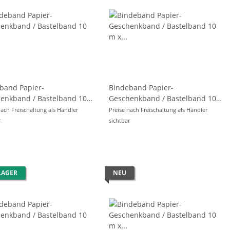
band Papier-
Bindeband Papier-
enkband / Bastelband 10
Geschenkband / Bastelband 10
 2mm - BEIGE -
m x Ø 2mm - GRAU -
nach Freischaltung als Händler
Preise nach Freischaltung als Händler
r
sichtbar
LAGER
NEU