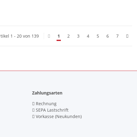
tikel 1 - 20 von 139
1
2
3
4
5
6
7
Zahlungsarten
Rechnung
SEPA Lastschrift
Vorkasse (Neukunden)