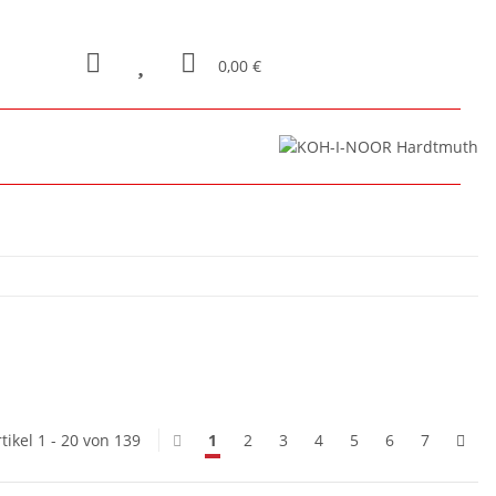
0,00 €
tikel 1 - 20 von 139
1
2
3
4
5
6
7