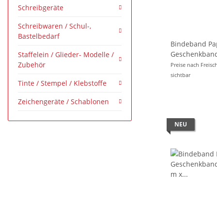
Schreibgeräte
Schreibwaren / Schul-,
Bastelbedarf
Bindeband Pa
Geschenkband
Staffelein / Glieder- Modelle /
m x Ø 2mm - 
Zubehör
Preise nach Freisc
sichtbar
Tinte / Stempel / Klebstoffe
Zeichengeräte / Schablonen
NEU