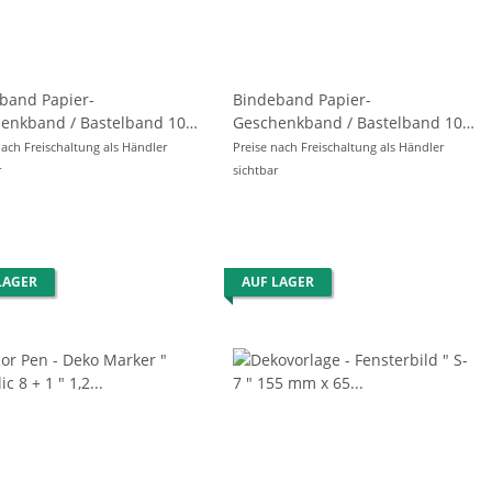
band Papier-
Bindeband Papier-
enkband / Bastelband 10
Geschenkband / Bastelband 10
 2mm - WEIß -
m x Ø 2mm - WEISS / GRAU -
nach Freischaltung als Händler
Preise nach Freischaltung als Händler
r
sichtbar
LAGER
AUF LAGER