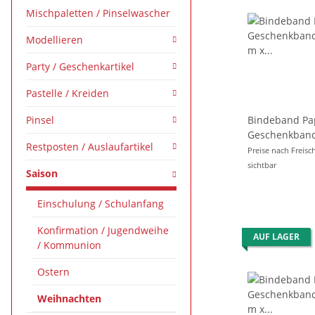
Mischpaletten / Pinselwascher
Modellieren
Party / Geschenkartikel
Pastelle / Kreiden
Pinsel
Bindeband Pa
Geschenkband
Restposten / Auslaufartikel
m 
Preise nach Freisc
sichtbar
Saison
Einschulung / Schulanfang
Konfirmation / Jugendweihe
AUF LAGER
/ Kommunion
Ostern
Weihnachten