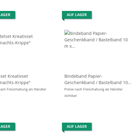
LAGER
AUF LAGER
set Kreativset
Bindeband Papier-
nachts-Krippe"
Geschenkband / Bastelband 10
m x Ø 2mm - GRÜN -
nach Freischaltung als Händler
Preise nach Freischaltung als Händler
r
sichtbar
LAGER
AUF LAGER