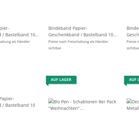
pier-
Bindeband Papier-
Binde
 / Bastelband 10
Geschenkband / Bastelband 10
Gesch
RAUCHBLAU -
m x Ø 2mm - SCHWARZ -
m x Ø
haltung als Händler
Preise nach Freischaltung als Händler
Preise 
sichtbar
sichtba
AUF LAGER
AUF 