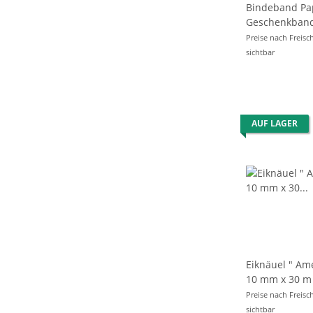
Bindeband Pa
Geschenkband
m x Ø 2mm - W
Preise nach Freisc
sichtbar
AUF LAGER
Eiknäuel " Am
Preise nach Freisc
sichtbar