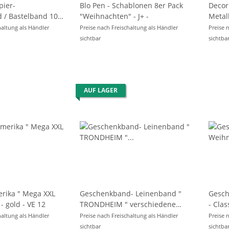
pier-
Blo Pen - Schablonen 8er Pack
Decor
 / Bastelband 10
"Weihnachten" - J+ -
Metallic 8 + 
EISS / ROT -
Pack
haltung als Händler
Preise nach Freischaltung als Händler
Preise 
sichtbar
sichtba
AUF LAGER
erika " Mega XXL
Geschenkband- Leinenband "
Gesch
10 mm x 30 m - gold - VE 12
TRONDHEIM " verschiedene
- Classic " 2 m x 
Größen
g/m² ,
haltung als Händler
Preise nach Freischaltung als Händler
Preise 
sichtbar
sichtba