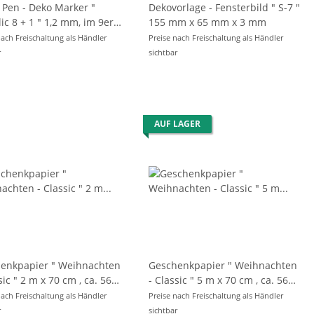
 Pen - Deko Marker "
Dekovorlage - Fensterbild " S-7 "
1 " 1,2 mm, im 9er
155 mm x 65 mm x 3 mm
nach Freischaltung als Händler
Preise nach Freischaltung als Händler
r
sichtbar
AUF LAGER
enkpapier " Weihnachten
Geschenkpapier " Weihnachten
70 cm , ca. 56
- Classic " 5 m x 70 cm , ca. 56
 sortiert
g/m² , sortiert
nach Freischaltung als Händler
Preise nach Freischaltung als Händler
r
sichtbar