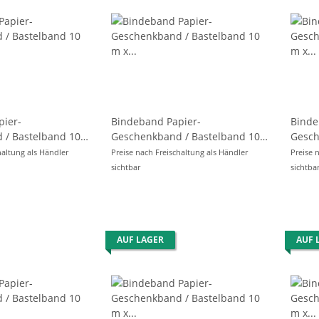
pier-
Bindeband Papier-
Binde
 / Bastelband 10
Geschenkband / Bastelband 10
Gesch
x Ø 2mm - ROT -
m x Ø 2mm - ALTROSA -
m x Ø
haltung als Händler
Preise nach Freischaltung als Händler
Preise 
sichtbar
sichtba
AUF LAGER
AUF 