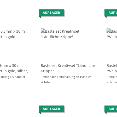
AUF LAGER
AUF 
,3mm x 30 m ,
Bastelset Kreativset "Ländliche
Bastel
t in gold, silber,
Krippe"
"Weih
d grün
haltung als Händler
Preise nach Freischaltung als Händler
Preise 
sichtbar
sichtba
AUF LAGER
AUF 