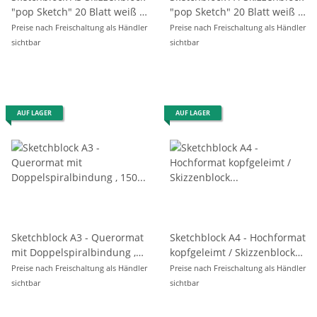
"pop Sketch" 20 Blatt weiß ,
"pop Sketch" 20 Blatt weiß ,
110 g/m²
110 g/m²
Preise nach Freischaltung als Händler
Preise nach Freischaltung als Händler
sichtbar
sichtbar
AUF LAGER
AUF LAGER
Sketchblock A3 - Querormat
Sketchblock A4 - Hochformat
mit Doppelspiralbindung ,
kopfgeleimt / Skizzenblock
150 g/m² - 30 Blatt
für alle Markerarten , 110
Preise nach Freischaltung als Händler
Preise nach Freischaltung als Händler
g/m² - 50 Blatt
sichtbar
sichtbar