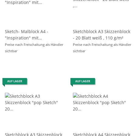
Sketch- Malblock A4 -
Sketchblock A3 Skizzenblock
"Inspiration" mit
- 20 Blatt weiß , 110 g/m²
vorgedruckten Motiven,20
Preise nach Freischaltung als Händler
Preise nach Freischaltung als Händler
Blatt -110 g/m²
sichtbar
sichtbar
AUF LAGER
AUF LAGER
Sketchblock A3 Skizzenblock
Sketchblock A4 Skizzenblock