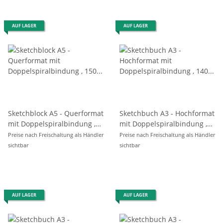
AUF LAGER
AUF LAGER
Sketchblock A5 - Querformat
Sketchbuch A3 - Hochformat
mit Doppelspiralbindung ,
mit Doppelspiralbindung ,
150 g/m²
140 g/m² - 60 Blatt
Preise nach Freischaltung als Händler
Preise nach Freischaltung als Händler
sichtbar
sichtbar
AUF LAGER
AUF LAGER