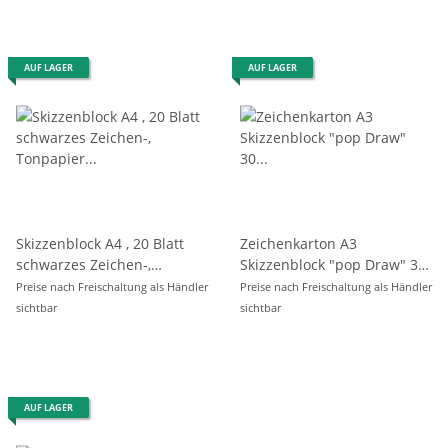
AUF LAGER
AUF LAGER
Skizzenblock A4 , 20 Blatt
Zeichenkarton A3
schwarzes Zeichen-,
Skizzenblock "pop Draw" 30
Tonpapier - 180 g/m²
Blatt weiß, 180 g/m²
Preise nach Freischaltung als Händler
Preise nach Freischaltung als Händler
sichtbar
sichtbar
AUF LAGER