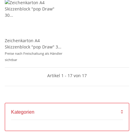
Zeichenkarton A4
Skizzenblock "pop Draw" 30
Blatt weiß, 180 g/m²
Preise nach Freischaltung als Händler
sichtbar
Artikel 1 - 17 von 17
Kategorien