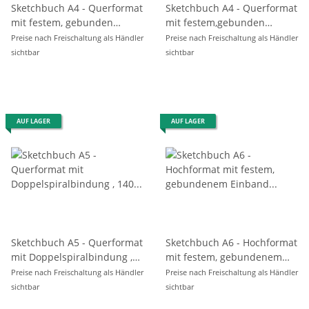
Sketchbuch A4 - Querformat
Sketchbuch A4 - Querformat
mit festem, gebunden
mit festem,gebunden
Einband ,140 g/m²
Einband - Skizzenbuch für
Preise nach Freischaltung als Händler
Preise nach Freischaltung als Händler
alle Markerarten , 110 g/m² -
sichtbar
sichtbar
60 Blatt
AUF LAGER
AUF LAGER
Sketchbuch A5 - Querformat
Sketchbuch A6 - Hochformat
mit Doppelspiralbindung ,
mit festem, gebundenem
140 g/m²
Einband , 140 g/m² - 60 Blatt
Preise nach Freischaltung als Händler
Preise nach Freischaltung als Händler
sichtbar
sichtbar