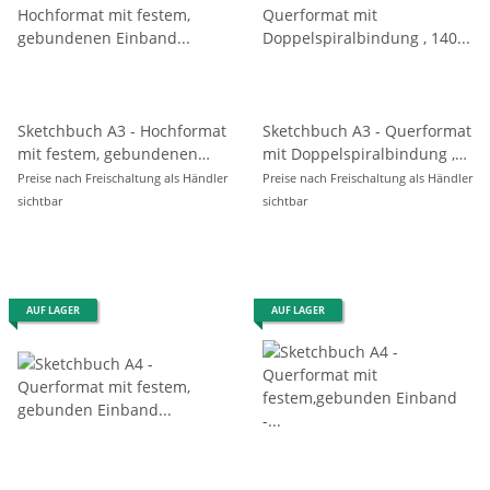
Sketchbuch A3 - Hochformat
Sketchbuch A3 - Querformat
mit festem, gebundenen
mit Doppelspiralbindung ,
Einband , 140 g/m² - 60 Blatt
140 g/m² - 60 Blatt
Preise nach Freischaltung als Händler
Preise nach Freischaltung als Händler
sichtbar
sichtbar
AUF LAGER
AUF LAGER