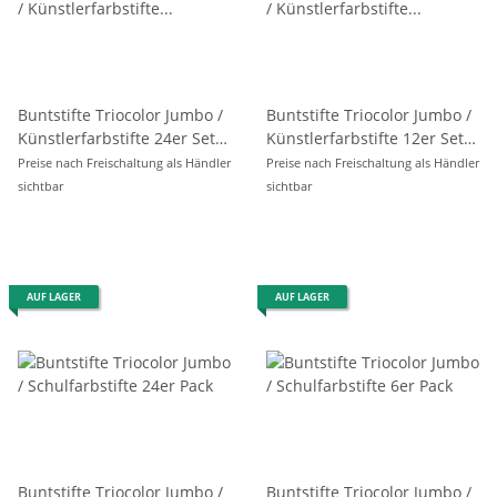
Buntstifte Triocolor Jumbo /
Buntstifte Triocolor Jumbo /
Künstlerfarbstifte 24er Set
Künstlerfarbstifte 12er Set
im Metalletui
im Metalletui
Preise nach Freischaltung als Händler
Preise nach Freischaltung als Händler
sichtbar
sichtbar
AUF LAGER
AUF LAGER
Buntstifte Triocolor Jumbo /
Buntstifte Triocolor Jumbo /