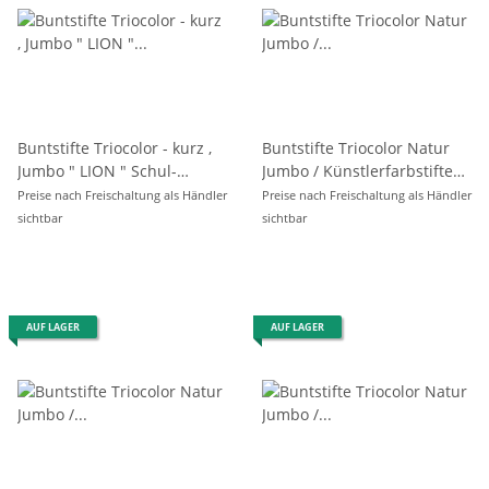
Buntstifte Triocolor - kurz ,
Buntstifte Triocolor Natur
Jumbo " LION " Schul-
Jumbo / Künstlerfarbstifte
Farbstifte 4,2 mm Mine im
24er Pack
Preise nach Freischaltung als Händler
Preise nach Freischaltung als Händler
12er Pack
sichtbar
sichtbar
AUF LAGER
AUF LAGER