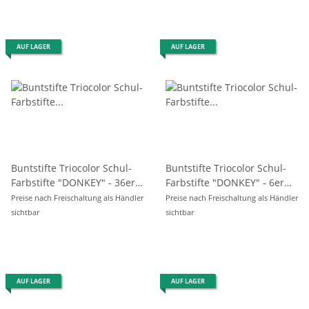
AUF LAGER
AUF LAGER
Buntstifte Triocolor Schul-
Buntstifte Triocolor Schul-
Farbstifte "DONKEY" - 36er
Farbstifte "DONKEY" - 6er
Pack
Pack
Preise nach Freischaltung als Händler
Preise nach Freischaltung als Händler
sichtbar
sichtbar
AUF LAGER
AUF LAGER