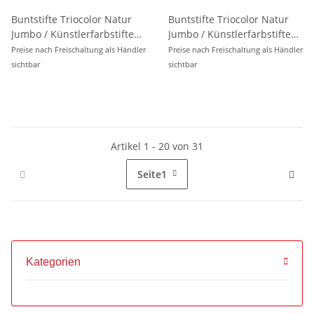
Buntstifte Triocolor Natur
Buntstifte Triocolor Natur
Jumbo / Künstlerfarbstifte
Jumbo / Künstlerfarbstifte
12er Pack
6er Pack
Preise nach Freischaltung als Händler
Preise nach Freischaltung als Händler
sichtbar
sichtbar
Artikel 1 - 20 von 31
Seite
1
Kategorien