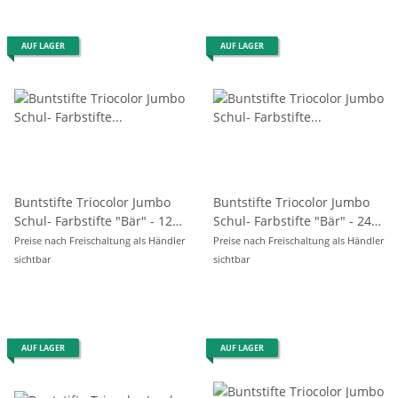
AUF LAGER
AUF LAGER
Buntstifte Triocolor Jumbo
Buntstifte Triocolor Jumbo
Schul- Farbstifte "Bär" - 12er
Schul- Farbstifte "Bär" - 24er
Pack
Pack
Preise nach Freischaltung als Händler
Preise nach Freischaltung als Händler
sichtbar
sichtbar
AUF LAGER
AUF LAGER