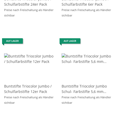
Schulfarbstifte 24er Pack
Schulfarbstifte 6er Pack
Preise nach Freischaltung als Händler
Preise nach Freischaltung als Händler
sichtbar
sichtbar
AUF LAGER
AUF LAGER
Buntstifte Triocolor Jumbo /
Buntstifte Triocolor Jumbo
Schulfarbstifte 12er Pack
Schul- Farbstifte 5,6 mm
Mine 36 er Pack
Preise nach Freischaltung als Händler
Preise nach Freischaltung als Händler
sichtbar
sichtbar