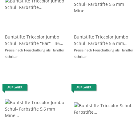
Buntstifte Triocolor Jumbo
Buntstifte Triocolor Jumbo
Schul- Farbstifte "Bär" - 36er
Schul- Farbstifte 5,6 mm
Pack
Mine 12er Pack
Preise nach Freischaltung als Händler
Preise nach Freischaltung als Händler
sichtbar
sichtbar
AUF LAGER
AUF LAGER