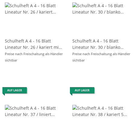
Schulheft A 4 - 16 Blatt
Schulheft A 4 - 16 Blatt
Lineatur Nr. 26 / kariert mit
Lineatur Nr. 30 / blanko
Rand- rechts
perforiert , gelocht
Preise nach Freischaltung als Händler
Preise nach Freischaltung als Händler
sichtbar
sichtbar
AUF LAGER
AUF LAGER