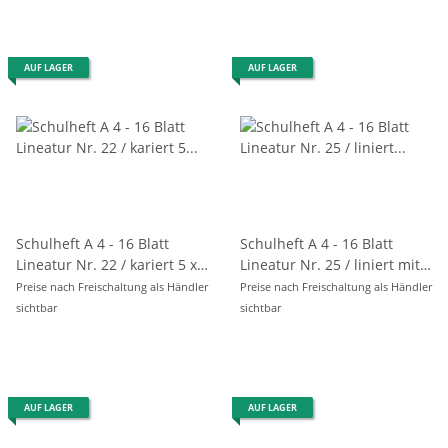
AUF LAGER
AUF LAGER
Schulheft A 4 - 16 Blatt
Schulheft A 4 - 16 Blatt
Lineatur Nr. 22 / kariert 5 x
Lineatur Nr. 25 / liniert mit
5 mm
Rand- rechts
Preise nach Freischaltung als Händler
Preise nach Freischaltung als Händler
sichtbar
sichtbar
AUF LAGER
AUF LAGER