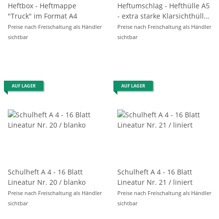
Heftbox - Heftmappe
Heftumschlag - Hefthülle A5
"Truck" im Format A4
- extra starke Klarsichthülle
"Hausaufgabenheft - Für
Preise nach Freischaltung als Händler
Preise nach Freischaltung als Händler
Schlaue "
sichtbar
sichtbar
AUF LAGER
AUF LAGER
Schulheft A 4 - 16 Blatt
Schulheft A 4 - 16 Blatt
Lineatur Nr. 20 / blanko
Lineatur Nr. 21 / liniert
Preise nach Freischaltung als Händler
Preise nach Freischaltung als Händler
sichtbar
sichtbar