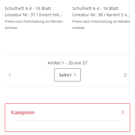
Schulheft A 4 - 16 Blatt
Schulheft A 4 - 16 Blatt
Lineatur Nr. 37 / liniert mit
Lineatur Nr. 38 / kariert 5 x
Ränder, perforiert , gelocht
5 mm mit Ränder, perforiert
Preise nach Freischaltung als Händler
Preise nach Freischaltung als Händler
, gelocht
sichtbar
sichtbar
Artikel 1 - 20 von 57
Seite
1
Kategorien