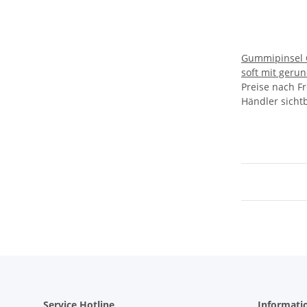
Gummipinsel C
soft mit gerunde
Preise nach Fr
3,0 VE 10
Händler sicht
Service Hotline
Informati