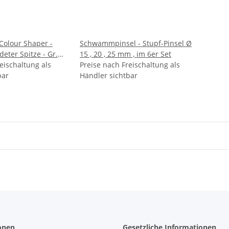
olour Shaper -
Schwammpinsel - Stupf-Pinsel Ø
ter Spitze - Gr.
15 , 20 , 25 mm , im 6er Set
eischaltung als
Preise nach Freischaltung als
bar
Händler sichtbar
onen
Gesetzliche Informationen