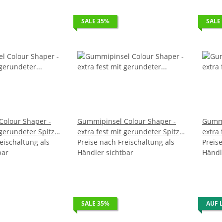
SALE 35%
SALE
olour Shaper -
Gummipinsel Colour Shaper -
Gummi
 gerundeter Spitze
extra fest mit gerundeter Spitze
extra
eischaltung als
Preise nach Freischaltung als
- Gr. 2,0 VE 20
Preis
bar
Händler sichtbar
Händl
SALE 35%
AUF 