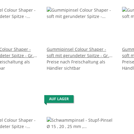
olour Shaper -
Gummipinsel Colour Shaper -
Gummi
ter Spitze - Gr.
soft mit gerundeter Spitze - Gr.
soft m
eischaltung als
Preise nach Freischaltung als
1,5 VE 20
Preis
2,0 
bar
Händler sichtbar
Händl
AUF LAGER