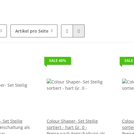
Artikel pro Seite
SALE 40%
SALE
 Set 5teilig
Colour Shaper- Set 5teilig
Colour
eischaltung als
sortiert - hart Gr. 0 -
bar
Preise nach Freischaltung als
Preis