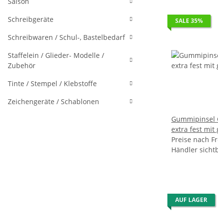
Saison
Schreibgeräte
SALE 35%
Schreibwaren / Schul-, Bastelbedarf
Staffelein / Glieder- Modelle /
Zubehör
Tinte / Stempel / Klebstoffe
Zeichengeräte / Schablonen
Gummipinsel C
extra fest mit
Preise nach Fr
- Gr. 1,5 VE 20
Händler sicht
AUF LAGER