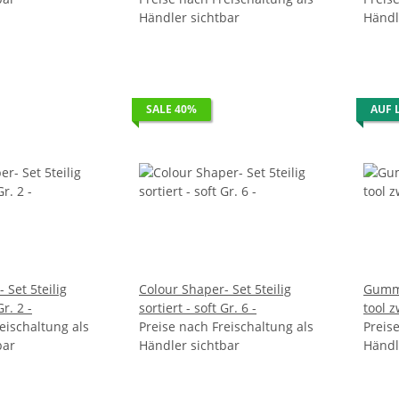
Händler sichtbar
Händl
SALE 40%
AUF 
 Set 5teilig
Colour Shaper- Set 5teilig
Gummi
oft Gr. 2 -
sortiert - soft Gr. 6 -
to
eischaltung als
Preise nach Freischaltung als
Preis
bar
Händler sichtbar
Händl