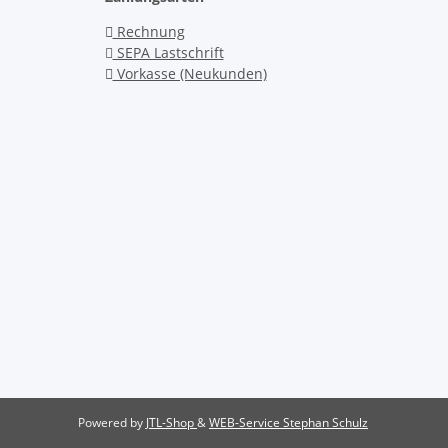
Rechnung
SEPA Lastschrift
Vorkasse (Neukunden)
Powered by
JTL-Shop
&
WEB-Service Stephan Schulz