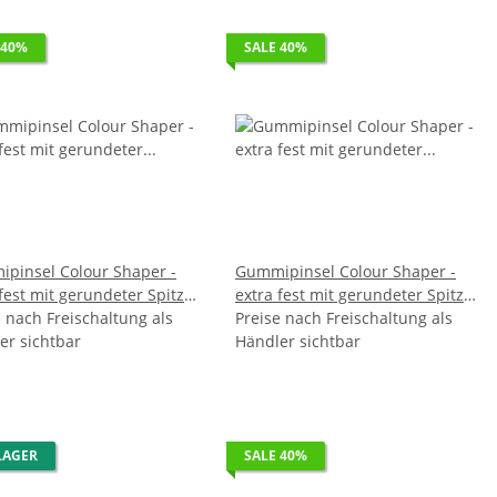
 40%
SALE 40%
pinsel Colour Shaper -
Gummipinsel Colour Shaper -
 fest mit gerundeter Spitze
extra fest mit gerundeter Spitze
e nach Freischaltung als
- Gr. 2,5 VE 15
Preise nach Freischaltung als
- Gr. 3,0 VE 10
er sichtbar
Händler sichtbar
LAGER
SALE 40%