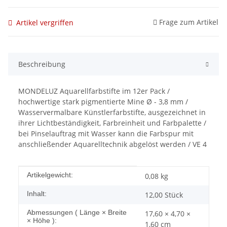
Frage zum Artikel
Artikel vergriffen
Beschreibung
MONDELUZ Aquarellfarbstifte im 12er Pack /
hochwertige stark pigmentierte Mine Ø - 3,8 mm /
Wasservermalbare Künstlerfarbstifte, ausgezeichnet in
ihrer Lichtbeständigkeit, Farbreinheit und Farbpalette /
bei Pinselauftrag mit Wasser kann die Farbspur mit
anschließender Aquarelltechnik abgelöst werden / VE 4
Produkteigenschaft
Wert
Artikelgewicht:
0,08
kg
Inhalt:
12,00 Stück
Abmessungen ( Länge × Breite
17,60 × 4,70 ×
× Höhe ):
1,60 cm