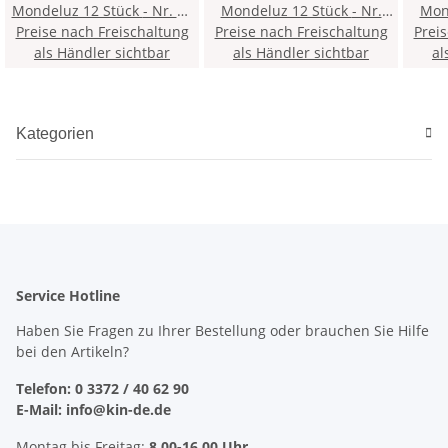
Mondeluz 12 Stück - Nr. 36
Mondeluz 12 Stück - Nr.
Monde
Preise nach Freischaltung
Ivory Black
Preise nach Freischaltung
177 Lila Violet
Prei
als Händler sichtbar
als Händler sichtbar
al
Kategorien
Service Hotline
Haben Sie Fragen zu Ihrer Bestellung oder brauchen Sie Hilfe
bei den Artikeln?
Telefon: 0 3372 / 40 62 90
E-Mail: info@kin-de.de
Montag bis Freitag:
8.00-16.00 Uhr