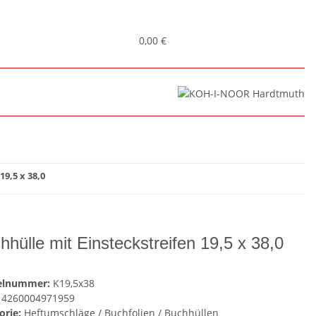
0,00 €
9,5 x 38,0
hhülle mit Einsteckstreifen 19,5 x 38,0
kelnummer:
K19,5x38
4260004971959
orie:
Heftumschläge / Buchfolien / Buchhüllen