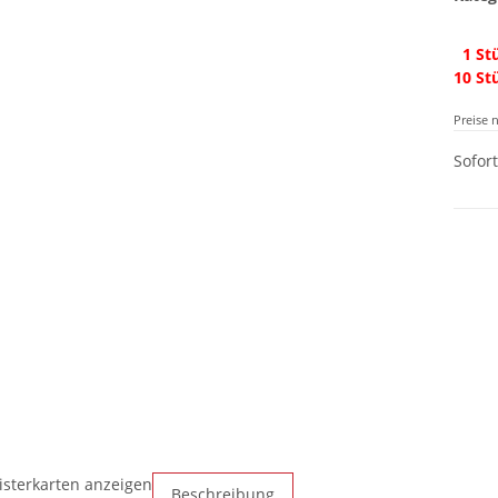
1 Stü
10 St
Preise 
Sofor
isterkarten anzeigen
Beschreibung