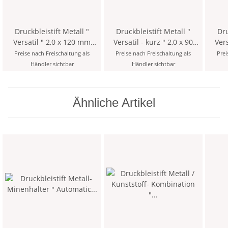
Druckbleistift Metall "
Druckbleistift Metall "
Dru
Versatil " 2,0 x 120 mm
Versatil - kurz " 2,0 x 90
Versat
Mine - farblich sortiert -
mm Mine - Silber - mit
mm Mi
Preise nach Freischaltung als
Preise nach Freischaltung als
Prei
mit Minenspitzer
Minenspitzer und Clip >
Mine
Händler sichtbar
Händler sichtbar
9KK <
Ähnliche Artikel