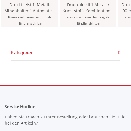
Druckbleistift Metall-
Druckbleistift Metall /
Druckblei
Minenhalter " Automatic "
Kunststoff- Kombination "
90 
5,6 x 80 mm Mine - Blau -
Versatil " 2,0 x 12 mm Mine
inklu
Preise nach Freischaltung als
Preise nach Freischaltung als
Prei
inklusive Minenspitzer >
- farblich sortiert - mit
Händler sichtbar
Händler sichtbar
2KK <
Minenspitzer und Clip
Kategorien
Service Hotline
Haben Sie Fragen zu Ihrer Bestellung oder brauchen Sie Hilfe
bei den Artikeln?