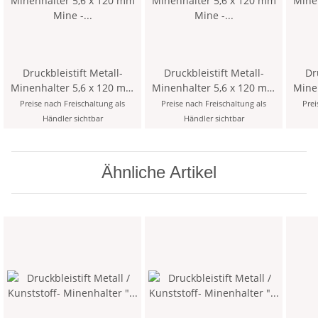
Druckbleistift Metall-
Druckbleistift Metall-
Druc
Minenhalter 5,6 x 120 mm
Minenhalter 5,6 x 120 mm
Minenhalt
Mine - Blau - inklusive
Mine - Grün - inklusive
Mine 
Preise nach Freischaltung als
Preise nach Freischaltung als
Prei
Minenspitzer > 2KK <
Minenspitzer > 3KK <
Händler sichtbar
Händler sichtbar
Ähnliche Artikel