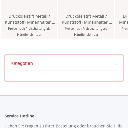
Druckbleistift Metall /
Druckbleistift Metall /
Dr
Kunststoff- Minenhalter "
Kunststoff- Minenhalter "
Mine
Versatil " 5,6 x 120 mm
Versatil " 5,6 x 120 mm
Mine 
Preise nach Freischaltung als
Preise nach Freischaltung als
Prei
Mine - Hellgün - inklusive
Mine - Rot > 1KK <
Minen
Händler sichtbar
Händler sichtbar
Minenspitzer > 3KK <
Kategorien
Service Hotline
Haben Sie Fragen zu Ihrer Bestellung oder brauchen Sie Hilfe