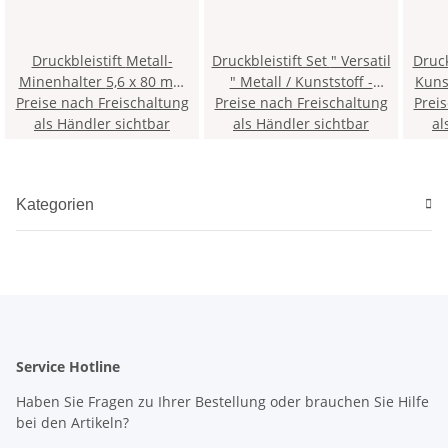
Druckbleistift Metall-
Druckbleistift Set " Versatil
Druckble
Minenhalter 5,6 x 80 mm
" Metall / Kunststoff -
Kuns
Preise nach Freischaltung
Mine - Silber - inklusive
Preise nach Freischaltung
farblich sortiert - 1 Stift
Versa
Prei
Minenspitzer und Clip, in
als Händler sichtbar
als Händler sichtbar
5211 + 2
al
-
einer Metalldose > 15PL <
Ersatzgraphitminen -
inklu
Gradation 2B, im
Polybeutel
Kategorien
Service Hotline
Haben Sie Fragen zu Ihrer Bestellung oder brauchen Sie Hilfe
bei den Artikeln?