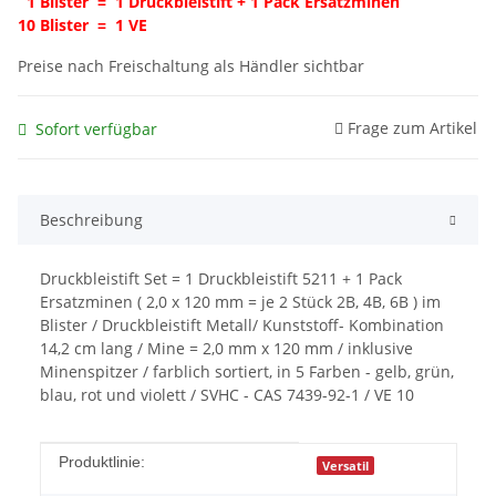
1 Blister = 1 Druckbleistift + 1 Pack Ersatzminen
10 Blister = 1 VE
Preise nach Freischaltung als Händler sichtbar
Frage zum Artikel
Sofort verfügbar
Beschreibung
Druckbleistift Set = 1 Druckbleistift 5211 + 1 Pack
Ersatzminen ( 2,0 x 120 mm = je 2 Stück 2B, 4B, 6B ) im
Blister / Druckbleistift Metall/ Kunststoff- Kombination
14,2 cm lang / Mine = 2,0 mm x 120 mm / inklusive
Minenspitzer / farblich sortiert, in 5 Farben - gelb, grün,
blau, rot und violett / SVHC - CAS 7439-92-1 / VE 10
Produkteigenschaft
Wert
Produktlinie:
Versatil