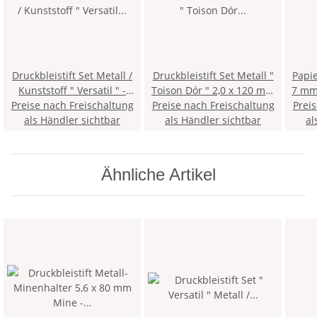
Druckbleistift Set Metall /
Druckbleistift Set Metall "
Papi
Kunststoff " Versatil " -
Toison Dór " 2,0 x 120 mm
7 mm
farblich sortiert - Stift 5211
Preise nach Freischaltung
Preise nach Freischaltung
Mine - Schwarz- mit
Prei
+ 1 Pack 2,00 x 120 mm
als Händler sichtbar
Minenspitzer + 1 Pack
als Händler sichtbar
al
Farbminen, im Blister
Ersatzminen, im Blister
Ähnliche Artikel