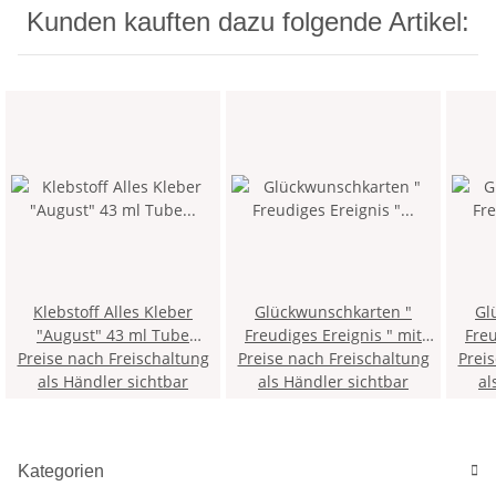
Kunden kauften dazu folgende Artikel:
Klebstoff Alles Kleber
Glückwunschkarten "
Gl
"August" 43 ml Tube
Freudiges Ereignis " mit
Freu
Preise nach Freischaltung
Universalklebstoff
Versandumschlag , sortiert
Preise nach Freischaltung
Versa
Prei
als Händler sichtbar
als Händler sichtbar
al
Kategorien