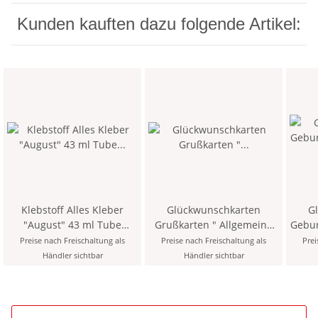
Kunden kauften dazu folgende Artikel:
Klebstoff Alles Kleber
Glückwunschkarten
G
"August" 43 ml Tube
Grußkarten " Allgemeine
Gebur
Universalklebstoff
Grüße - Wünsche " mit
mit
Preise nach Freischaltung als
Preise nach Freischaltung als
Prei
Versandumschlag , sortiert
Händler sichtbar
Händler sichtbar