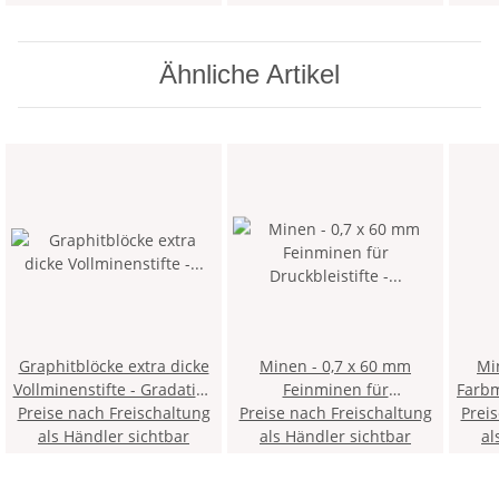
Ähnliche Artikel
Graphitblöcke extra dicke
Minen - 0,7 x 60 mm
Minen -
Vollminenstifte - Gradation
Feinminen für
Farbminen -
Preise nach Freischaltung
4B - im 12er Pack
Druckbleistifte - Gradation
Preise nach Freischaltung
Prei
als Händler sichtbar
als Händler sichtbar
H - im 12er Pack
al