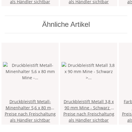
als Händler sichtbar
Minenspitzer und Clip >
als Händler sichtbar
al
1KK <
Ähnliche Artikel
Druckbleistift Metall-
Druckbleistift Metall 3,8 x
Farb
Minenhalter 5,6 x 80 mm
90 mm Mine - Schwarz >
Mine - Schwarz - inklusive
Preise nach Freischaltung
Preise nach Freischaltung
5KK <
Prei
als Händler sichtbar
Minenspitzer > 5KS <
als Händler sichtbar
al