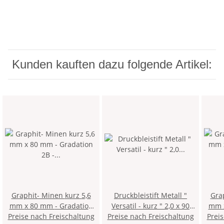
Kunden kauften dazu folgende Artikel:
Graphit- Minen kurz 5,6
Druckbleistift Metall "
Graph
mm x 80 mm - Gradation
Versatil - kurz " 2,0 x 90
mm x 80
Preise nach Freischaltung
2B - im 6er Pack
Preise nach Freischaltung
mm Mine - Rot - mit
Prei