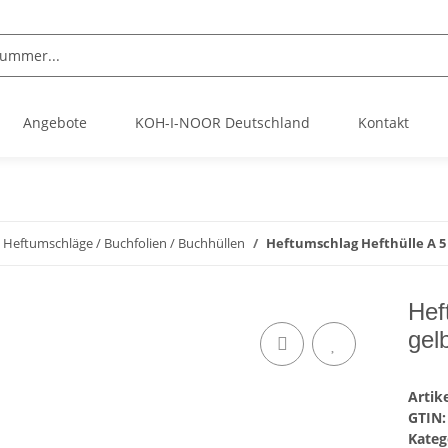
Angebote
KOH-I-NOOR Deutschland
Kontakt
Heftumschläge / Buchfolien / Buchhüllen
Heftumschlag Hefthülle A 5 
Hef
gelb
Arti
GTIN:
Kateg