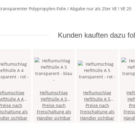
transparenter Polypropylen-Folie / Abgabe nur als 25er VE ! VE 25
Kunden kauften dazu fol
eftumschlag
Heftumschlag
Heftumschlag
Hef
efthülle A 4
Hefthülle A 5
Hefthülle A 5
Hef
Preise nach
transparent - rot -
transparent - blau
Preise nach
Preise nach
transparent - rot -
transpare
Pr
ischaltung als
Freischaltung als
-
Freischaltung als
Freis
dler sichtbar
Händler sichtbar
Händler sichtbar
Händl