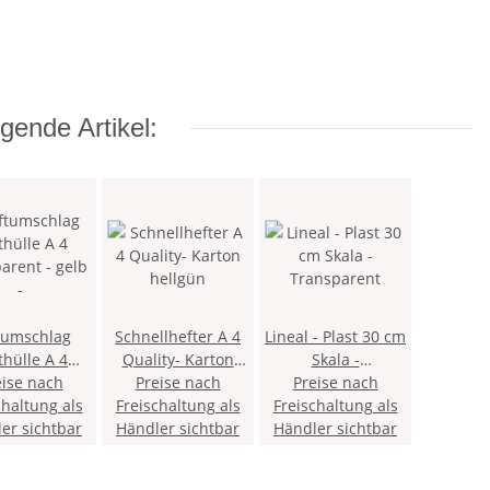
gende Artikel:
tumschlag
Schnellhefter A 4
Lineal - Plast 30 cm
thülle A 4
Quality- Karton
Skala -
nt - gelb
eise nach
Preise nach
hellgün
Transparent
Preise nach
chaltung als
-
Freischaltung als
Freischaltung als
er sichtbar
Händler sichtbar
Händler sichtbar