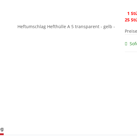
1 Stü
25 St
Preis
Sof
terkarten anzeigen
ng