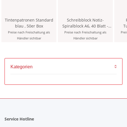
Tintenpatronen Standard
Schreibblock Notiz-
blau , 50er Box
Spiralblock A6, 40 Blatt -
T
kariert
Wass
Preise nach Freischaltung als
Preise nach Freischaltung als
Prei
Händler sichtbar
Händler sichtbar
Kategorien
Service Hotline