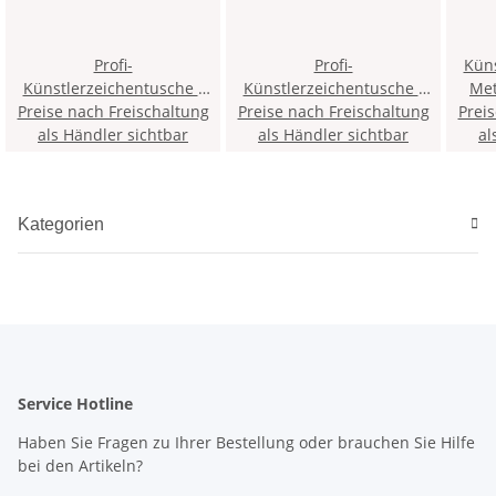
Profi-
Profi-
Küns
Künstlerzeichentusche -
Künstlerzeichentusche -
Met
Preise nach Freischaltung
Ivory Black - 20g
Preise nach Freischaltung
Titanium White - 20g
Prei
als Händler sichtbar
als Händler sichtbar
al
Kategorien
Service Hotline
Haben Sie Fragen zu Ihrer Bestellung oder brauchen Sie Hilfe
bei den Artikeln?