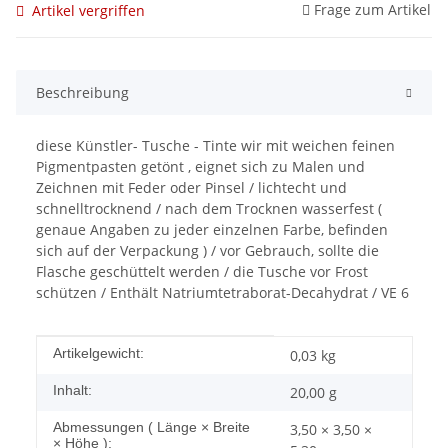
Frage zum Artikel
Artikel vergriffen
Beschreibung
diese Künstler- Tusche - Tinte wir mit weichen feinen
Pigmentpasten getönt , eignet sich zu Malen und
Zeichnen mit Feder oder Pinsel / lichtecht und
schnelltrocknend / nach dem Trocknen wasserfest (
genaue Angaben zu jeder einzelnen Farbe, befinden
sich auf der Verpackung ) / vor Gebrauch, sollte die
Flasche geschüttelt werden / die Tusche vor Frost
schützen / Enthält Natriumtetraborat-Decahydrat / VE 6
Produkteigenschaft
Wert
Artikelgewicht:
0,03
kg
Inhalt:
20,00 g
Abmessungen ( Länge × Breite
3,50 × 3,50 ×
× Höhe ):