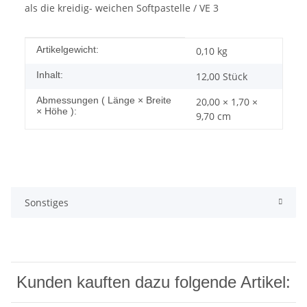
als die kreidig- weichen Softpastelle / VE 3
Produkteigenschaft
Wert
Artikelgewicht:
0,10
kg
Inhalt:
12,00 Stück
Abmessungen ( Länge × Breite
20,00 × 1,70 ×
× Höhe ):
9,70 cm
Sonstiges
Kunden kauften dazu folgende Artikel: