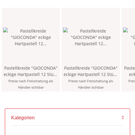
Pastellkreide "GIOCONDA"
Pastellkreide "GIOCONDA"
Past
eckige Hartpastell 12 Stück
eckige Hartpastell 12 Stück
eck
- 101 / Titanium White -
- 119 / Zinc Yellow -
Stück - 
Preise nach Freischaltung als
Preise nach Freischaltung als
Prei
Händler sichtbar
Händler sichtbar
Kategorien