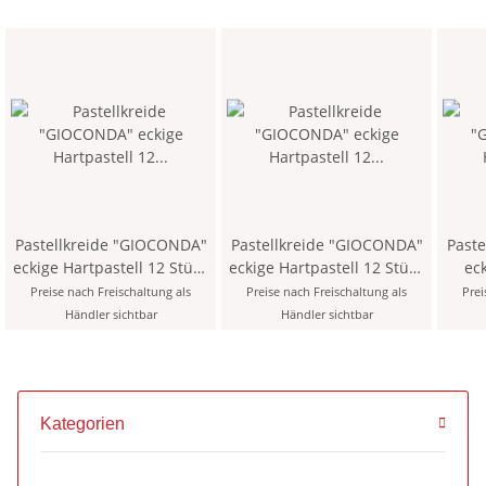
Pastellkreide "GIOCONDA"
Pastellkreide "GIOCONDA"
Past
eckige Hartpastell 12 Stück
eckige Hartpastell 12 Stück
eck
- 101 / Titanium White -
- 119 / Zinc Yellow -
Stück - 
Preise nach Freischaltung als
Preise nach Freischaltung als
Prei
Händler sichtbar
Händler sichtbar
Kategorien