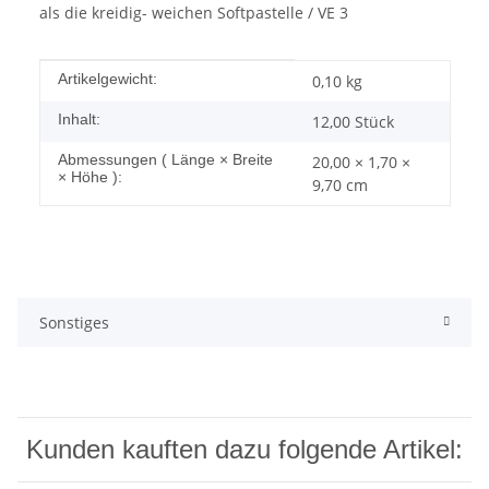
als die kreidig- weichen Softpastelle / VE 3
Produkteigenschaft
Wert
Artikelgewicht:
0,10
kg
Inhalt:
12,00 Stück
Abmessungen ( Länge × Breite
20,00 × 1,70 ×
× Höhe ):
9,70 cm
Sonstiges
Kunden kauften dazu folgende Artikel: