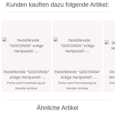
Kunden kauften dazu folgende Artikel:
Pastellkreide "GIOCONDA"
Pastellkreide "GIOCONDA"
Druck
eckige Hartpastell -
eckige Hartpastell -
Versatil
Grautöne, im 12er Pack
farblich sortiert, im 12er
Mi
Preise nach Freischaltung als
Preise nach Freischaltung als
Prei
Pack
Händler sichtbar
Händler sichtbar
Ähnliche Artikel