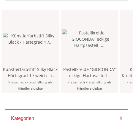
Künstlerfarbstift Silky Black
Pastellkreide "GIOCONDA"
K
- Härtegrad 1 / weich - im
eckige Hartpsastell -
Kreide
Blister
farblich sortiert, im 24er
Preise nach Freischaltung als
Preise nach Freischaltung als
Prei
Pack
Händler sichtbar
Händler sichtbar
Kategorien