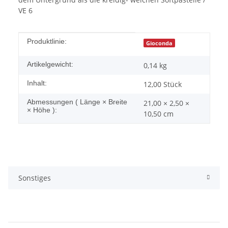
VE 6
Produkteigenschaft
Wert
Produktlinie:
Gioconda
Artikelgewicht:
0,14
kg
Inhalt:
12,00 Stück
Abmessungen ( Länge × Breite
21,00 × 2,50 ×
× Höhe ):
10,50 cm
Sonstiges