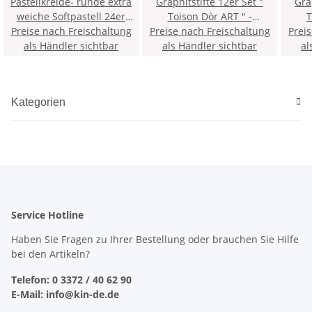
Pastellkreide- runde extra
Graphitstifte 12er Set "
Gra
weiche Softpastell 24er
Toison Dòr ART " -
To
Preise nach Freischaltung
Pack
Preise nach Freischaltung
Gradation 8B - 2H - im
Prei
Gradat
als Händler sichtbar
als Händler sichtbar
Metalletui
al
Kategorien
Service Hotline
Haben Sie Fragen zu Ihrer Bestellung oder brauchen Sie Hilfe
bei den Artikeln?
Telefon: 0 3372 / 40 62 90
E-Mail: info@kin-de.de