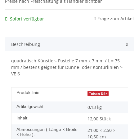
Preise nach Freischaltung als Händler sichtbar
Frage zum Artikel
Sofort verfügbar
Beschreibung
quadratisch Künstler- Pastelle 7 mm x 7 mm / L = 75
mm / bestens geignet für Dünne- oder Konturlinien >
VE 6
Produkteigenschaft
Wert
Produktlinie:
Toison Dòr
Artikelgewicht:
0,13
kg
Inhalt:
12,00 Stück
Abmessungen ( Länge × Breite
21,00 × 2,50 ×
× Höhe ):
10,50 cm