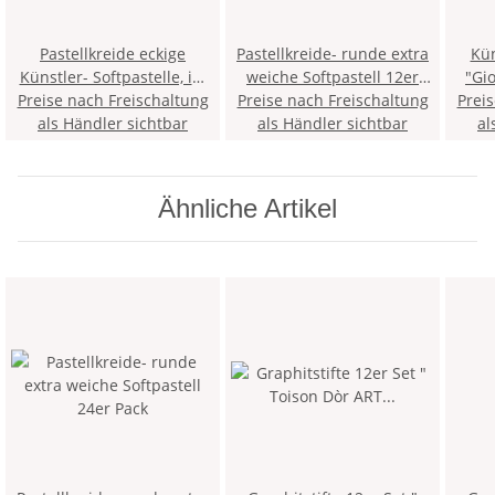
Pastellkreide eckige
Pastellkreide- runde extra
Künst
Künstler- Softpastelle, im
weiche Softpastell 12er
"Gio
Preise nach Freischaltung
24er Pack
Preise nach Freischaltung
Pack
Prei
als Händler sichtbar
als Händler sichtbar
al
Ähnliche Artikel