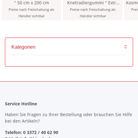
" 50 cm x 200 cm
Knetradiergummi " Extra
Kosme
Soft " , im 18er Pack
8 mm - 
Preise nach Freischaltung als
Preise nach Freischaltung als
Prei
Re
Händler sichtbar
Händler sichtbar
Kategorien
Service Hotline
Haben Sie Fragen zu Ihrer Bestellung oder brauchen Sie Hilfe
bei den Artikeln?
Telefon: 0 3372 / 40 62 90