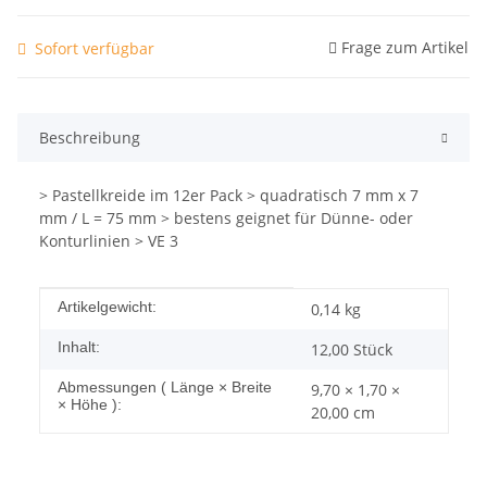
Frage zum Artikel
Sofort verfügbar
Beschreibung
> Pastellkreide im 12er Pack > quadratisch 7 mm x 7
mm / L = 75 mm > bestens geignet für Dünne- oder
Konturlinien > VE 3
Produkteigenschaft
Wert
Artikelgewicht:
0,14
kg
Inhalt:
12,00 Stück
Abmessungen ( Länge × Breite
9,70 × 1,70 ×
× Höhe ):
20,00 cm