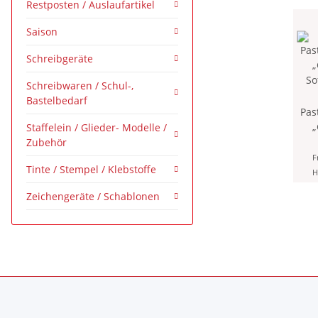
Restposten / Auslaufartikel
Saison
Schreibgeräte
Schreibwaren / Schul-,
Bastelbedarf
Past
Staffelein / Glieder- Modelle /
S
Zubehör
Stück - 2
F
Tinte / Stempel / Klebstoffe
H
Zeichengeräte / Schablonen