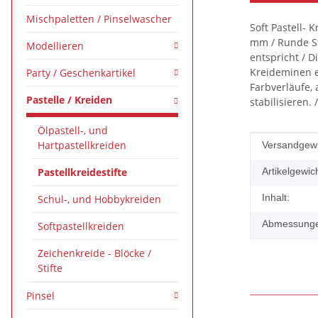
Mischpaletten / Pinselwascher
Soft Pastell- 
mm / Runde St
Modellieren
entspricht / D
Kreideminen e
Party / Geschenkartikel
Farbverläufe, 
Pastelle / Kreiden
stabilisieren. 
Ölpastell-, und
Hartpastellkreiden
Produkteig
Wert
Versandgewi
Pastellkreidestifte
Artikelgewich
Inhalt:
Schul-, und Hobbykreiden
Abmessungen
Softpastellkreiden
Zeichenkreide - Blöcke /
Stifte
Pinsel