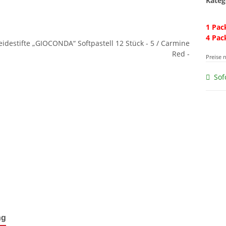
Kateg
1 Pac
4 Pac
Preise 
Sof
terkarten anzeigen
ng