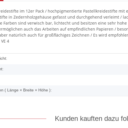
Kreidestifte im 12er Pack / hochpigmentierte Pastellkreidestifte m
ifte in Zedernholzgehäuse gefasst und durchgehend verleimt / lacki
ie Farben sind verwisch bar, lichtecht und besitzen eine sehr hohe
rmöglichen auch das Arbeiten auf empfindlichen Papieren / beson
aber natürlich auch für großflächiges Zeichnen / Es wird empfohle
/ VE 4
enschaft
cht:
t:
 ( Länge × Breite × Höhe ):
Kunden kauften dazu fol