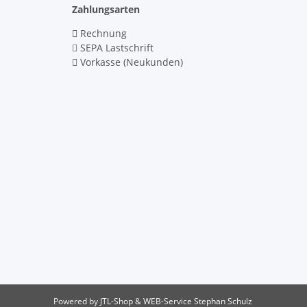
Zahlungsarten
Rechnung
SEPA Lastschrift
Vorkasse (Neukunden)
Powered by
JTL-Shop
&
WEB-Service Stephan Schulz