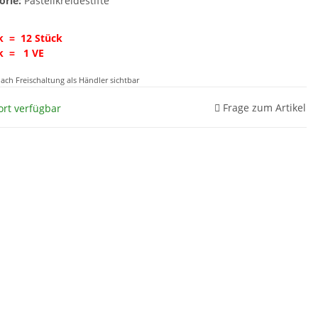
orie:
Pastellkreidestifte
k = 12 Stück
k = 1 VE
nach Freischaltung als Händler sichtbar
Frage zum Artikel
ort verfügbar