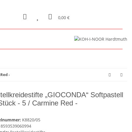
0,00 €
 Red -
tellkreidestifte „GIOCONDA“ Softpastell
Stück - 5 / Carmine Red -
kelnummer:
K8820/05
8593539060994