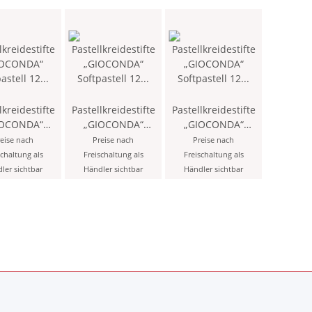
lkreidestifte
Pastellkreidestifte
Pastellkreidestifte
IOCONDA“
„GIOCONDA“
„GIOCONDA“
pastell 12
Softpastell 12
Softpastell 12
eise nach
Preise nach
Preise nach
 20 / Persian
Stück - 27 / Ice
Stück - 48 / Cobalt
schaltung als
Freischaltung als
Freischaltung als
Red -
Blue -
Blue -
ler sichtbar
Händler sichtbar
Händler sichtbar