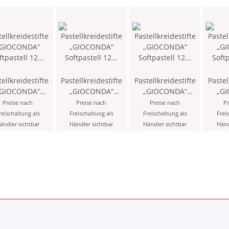
ellkreidestifte
Pastellkreidestifte
Pastellkreidestifte
Pastel
„GIOCONDA“
„GIOCONDA“
„GIOCONDA“
„G
oftpastell 12
Softpastell 12
Softpastell 12
Soft
Preise nach
Preise nach
Preise nach
Pr
 / Chrome
Stück - 7 /
Stück - 40 /
Stück -
reischaltung als
Freischaltung als
Freischaltung als
Frei
Yellow -
Permanent Green -
Cadmium Orange -
ändler sichtbar
Händler sichtbar
Händler sichtbar
Händ