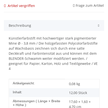
Frage zum Artikel
Artikel vergriffen
Beschreibung
Künstlerfarbstift mit hochwertiger stark pigmentierter
Mine Ø - 3,8 mm / Die holzgefassten Polycolorfarbstifte
auf Wachsbasis zeichnen sich durch eine satte
Deckkraft und Farbintensität aus und können mit dem
BLENDER-Schwamm weiter modifiziert werden. /
geeignet für Papier, Karton, Holz und Textilgewebe / VE
4
Produkteigenschaft
Wert
Artikelgewicht:
0,08
kg
Inhalt:
12,00 Stück
Abmessungen ( Länge × Breite
17,60 × 1,60 ×
× Höhe ):
4,70 cm