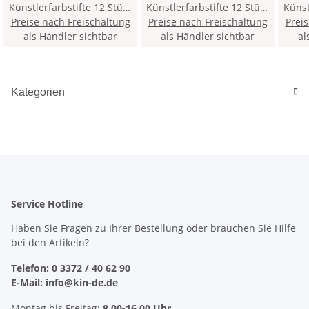
Künstlerfarbstifte 12 Stück
Künstlerfarbstifte 12 Stück
Künstler
Preise nach Freischaltung
- 36 / Ivory Black -
Preise nach Freischaltung
- 58 / Light Green -
Prei
-
als Händler sichtbar
als Händler sichtbar
al
Kategorien
Service Hotline
Haben Sie Fragen zu Ihrer Bestellung oder brauchen Sie Hilfe
bei den Artikeln?
Telefon: 0 3372 / 40 62 90
E-Mail: info@kin-de.de
Montag bis Freitag:
8.00-16.00 Uhr