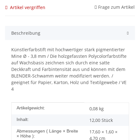
Frage zum Artikel
Artikel vergriffen
Beschreibung
Künstlerfarbstift mit hochwertiger stark pigmentierter
Mine Ø - 3,8 mm / Die holzgefassten Polycolorfarbstifte
auf Wachsbasis zeichnen sich durch eine satte
Deckkraft und Farbintensität aus und können mit dem
BLENDER-Schwamm weiter modifiziert werden. /
geeignet für Papier, Karton, Holz und Textilgewebe / VE
4
Produkteigenschaft
Wert
Artikelgewicht:
0,08
kg
Inhalt:
12,00 Stück
Abmessungen ( Länge × Breite
17,60 × 1,60 ×
× Höhe ):
4,70 cm