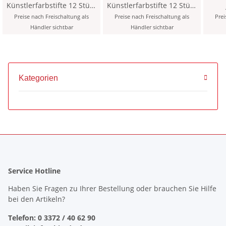
Künstlerfarbstifte 12 Stück
Künstlerfarbstifte 12 Stück
- 405 / Cool Grey 5 -
- 403 / Cool Grey 3 -
Preise nach Freischaltung als
Preise nach Freischaltung als
Prei
Händler sichtbar
Händler sichtbar
Kategorien
Service Hotline
Haben Sie Fragen zu Ihrer Bestellung oder brauchen Sie Hilfe
bei den Artikeln?
Telefon: 0 3372 / 40 62 90