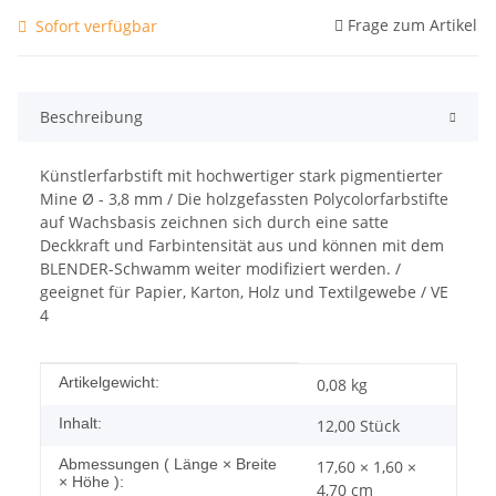
Frage zum Artikel
Sofort verfügbar
Beschreibung
Künstlerfarbstift mit hochwertiger stark pigmentierter
Mine Ø - 3,8 mm / Die holzgefassten Polycolorfarbstifte
auf Wachsbasis zeichnen sich durch eine satte
Deckkraft und Farbintensität aus und können mit dem
BLENDER-Schwamm weiter modifiziert werden. /
geeignet für Papier, Karton, Holz und Textilgewebe / VE
4
Produkteigenschaft
Wert
Artikelgewicht:
0,08
kg
Inhalt:
12,00 Stück
Abmessungen ( Länge × Breite
17,60 × 1,60 ×
× Höhe ):
4,70 cm