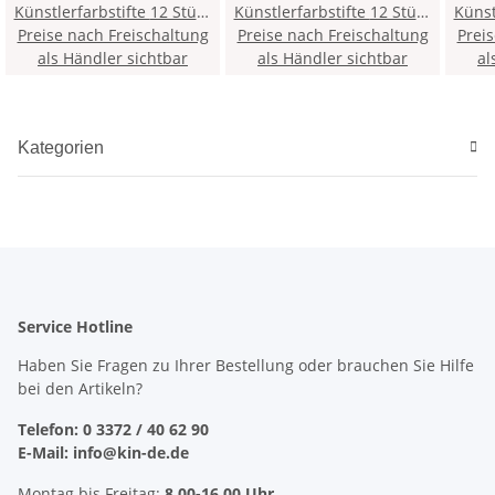
Künstlerfarbstifte 12 Stück
Künstlerfarbstifte 12 Stück
Künstler
Preise nach Freischaltung
- 60 / Emerald Green -
Preise nach Freischaltung
- 132 / Carmine Red -
Prei
- 5
als Händler sichtbar
als Händler sichtbar
al
Kategorien
Service Hotline
Haben Sie Fragen zu Ihrer Bestellung oder brauchen Sie Hilfe
bei den Artikeln?
Telefon: 0 3372 / 40 62 90
E-Mail: info@kin-de.de
Montag bis Freitag:
8.00-16.00 Uhr