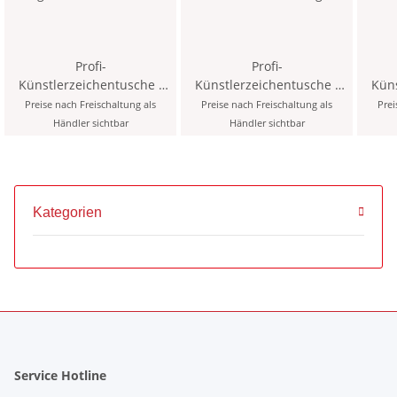
Profi-
Profi-
Künstlerzeichentusche -
Künstlerzeichentusche -
Küns
20g - Vermilion Red - 20g
Umber Burnt - 20g
Ti
Preise nach Freischaltung als
Preise nach Freischaltung als
Prei
Händler sichtbar
Händler sichtbar
Kategorien
Service Hotline