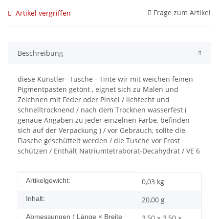
Frage zum Artikel
Artikel vergriffen
Beschreibung
diese Künstler- Tusche - Tinte wir mit weichen feinen
Pigmentpasten getönt , eignet sich zu Malen und
Zeichnen mit Feder oder Pinsel / lichtecht und
schnelltrocknend / nach dem Trocknen wasserfest (
genaue Angaben zu jeder einzelnen Farbe, befinden
sich auf der Verpackung ) / vor Gebrauch, sollte die
Flasche geschüttelt werden / die Tusche vor Frost
schützen / Enthält Natriumtetraborat-Decahydrat / VE 6
Produkteigenschaft
Wert
Artikelgewicht:
0,03
kg
Inhalt:
20,00 g
Abmessungen ( Länge × Breite
3,50 × 3,50 ×