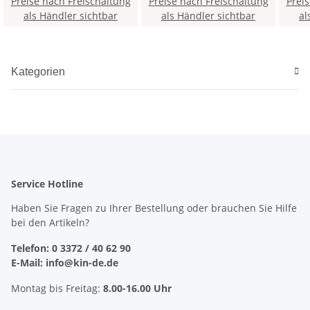
Preise nach Freischaltung
Mine - Grün / Silber - mit
Preise nach Freischaltung
mm Mine - Schwarz - mit
Prei
Minenspitzer und Clip, im
als Händler sichtbar
Minenspitzer und Clip >
als Händler sichtbar
al
Etui > 3PK <
5KK <
Kategorien
Service Hotline
Haben Sie Fragen zu Ihrer Bestellung oder brauchen Sie Hilfe
bei den Artikeln?
Telefon: 0 3372 / 40 62 90
E-Mail: info@kin-de.de
Montag bis Freitag:
8.00-16.00 Uhr