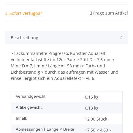
Frage zum Artikel
Sofort verfügbar
Beschreibung
> Lackummantelte Progresso, Künstler Aquarell-
Vollminenfarbstifte im 12er Pack > Stift D = 7,6 mm /
Mine D = 7,1 mm / Länge = 153 mm > Farb- und
Lichtbeständig > durch das auftragen mit Wasser und
Pinsel, ergibt sich ein Aquarellefekt > VE 6
Produkteigenschaft
Wert
Versandgewicht:
0,15 kg
Artikelgewicht:
0,13
kg
Inhalt:
12,00 Stück
Abmessungen ( Länge × Breite
17,50 × 4,60 ×