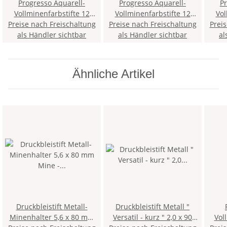
Progresso Aquarell-
Progresso Aquarell-
Pr
Vollminenfarbstifte 12
Vollminenfarbstifte 12
Vol
Preise nach Freischaltung
Stück - 131 / French Pink
Preise nach Freischaltung
Stück -170 / Pyrrole Red -
Prei
Stü
als Händler sichtbar
als Händler sichtbar
al
Ähnliche Artikel
Druckbleistift Metall-
Druckbleistift Metall "
Minenhalter 5,6 x 80 mm
Versatil - kurz " 2,0 x 90
Voll