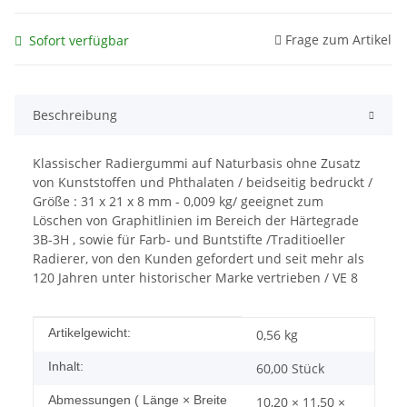
Frage zum Artikel
Sofort verfügbar
Beschreibung
Klassischer Radiergummi auf Naturbasis ohne Zusatz
von Kunststoffen und Phthalaten / beidseitig bedruckt /
Größe : 31 x 21 x 8 mm - 0,009 kg/ geeignet zum
Löschen von Graphitlinien im Bereich der Härtegrade
3B-3H , sowie für Farb- und Buntstifte /Traditioeller
Radierer, von den Kunden gefordert und seit mehr als
120 Jahren unter historischer Marke vertrieben / VE 8
Produkteigenschaft
Wert
Artikelgewicht:
0,56
kg
Inhalt:
60,00 Stück
Abmessungen ( Länge × Breite
10,20 × 11,50 ×