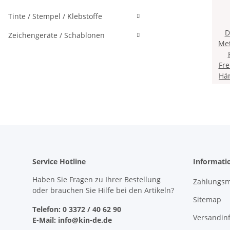
Tinte / Stempel / Klebstoffe
D
Zeichengeräte / Schablonen
Met
2,0
- fa
Fre
mit
Hän
Service Hotline
Informati
Haben Sie Fragen zu Ihrer Bestellung
Zahlungsm
oder brauchen Sie Hilfe bei den Artikeln?
Sitemap
Telefon: 0 3372 / 40 62 90
Versandin
E-Mail: info@kin-de.de