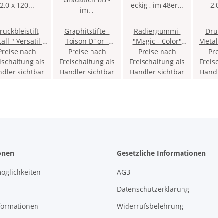
ruckbleistift
Graphitstifte -
Radiergummi-
Druc
all " Versatil "
Toison D´or -
"Magic - Color"
Metall " Vers
 x 120 mm Mine
Preise nach
Gradation 8B - im
Preise nach
eckig , im 48er
Preise nach
2,0 x 
Pr
rblich sortiert -
ischaltung als
Freischaltung als
12er Pack
Freischaltung als
Pack
Freis
- Schw
 Minenspitzer
dler sichtbar
Händler sichtbar
Händler sichtbar
Minen
Händl
Clip 
onen
Gesetzliche Informationen
öglichkeiten
AGB
Datenschutzerklärung
formationen
Widerrufsbelehrung