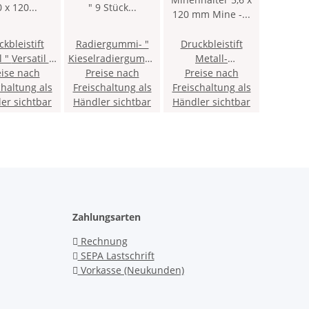
kbleistift
Radiergummi- "
Druckbleistift
atil "
Kieselradiergummi
Metall-
120 mm Mine
eise nach
" 9 Stück / 50g
Preise nach
Minenhalter 5,6 x
Preise nach
chaltung als
arz - mit
sortiert - 9er Pack,
Freischaltung als
Freischaltung als
120 mm Mine -
spitzer und
er sichtbar
Händler sichtbar
im Beutel
Händler sichtbar
Grün - inklusive
> CN1005KK <
Minenspitzer >
3KK <
Zahlungsarten
Rechnung
SEPA Lastschrift
Vorkasse (Neukunden)