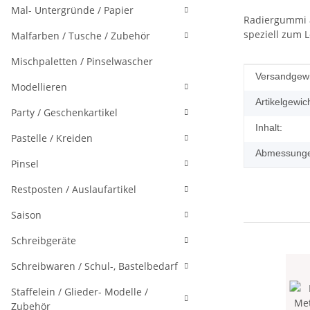
Mal- Untergründe / Papier
Radiergummi a
speziell zum 
Malfarben / Tusche / Zubehör
Mischpaletten / Pinselwascher
Produkteig
Wert
Versandgewi
Modellieren
Artikelgewich
Party / Geschenkartikel
Inhalt:
Pastelle / Kreiden
Abmessungen
Pinsel
Restposten / Auslaufartikel
Saison
Schreibgeräte
Schreibwaren / Schul-, Bastelbedarf
Staffelein / Glieder- Modelle /
Zubehör