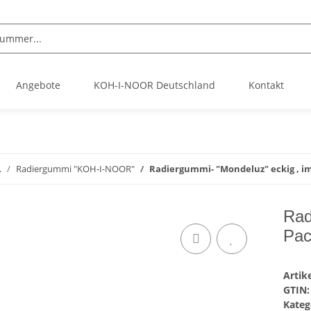
Angebote
KOH-I-NOOR Deutschland
Kontakt
.
Radiergummi "KOH-I-NOOR"
Radiergummi- "Mondeluz" eckig , im
Rad
Pac
Arti
GTIN:
Kateg