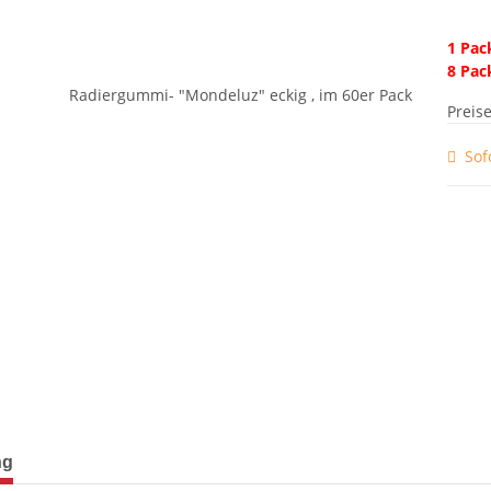
1 Pac
8 Pac
Preis
Sof
terkarten anzeigen
ng