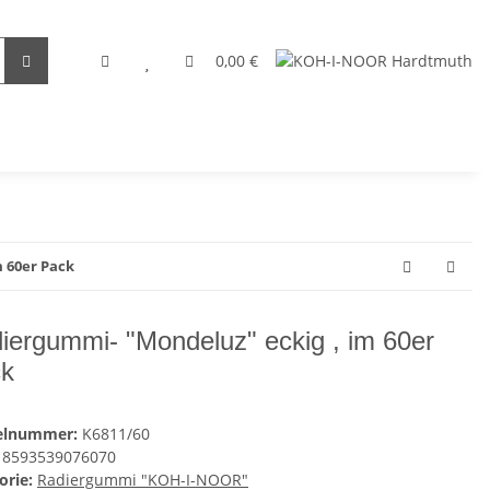
0,00 €
 60er Pack
iergummi- "Mondeluz" eckig , im 60er
k
kelnummer:
K6811/60
8593539076070
orie:
Radiergummi "KOH-I-NOOR"