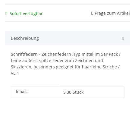
Frage zum Artikel
Sofort verfügbar
Beschreibung
Schriftfedern - Zeichenfedern ,Typ mittel im 5er Pack /
feine äußerst spitze Feder zum Zeichnen und
Skizzieren, besonders geeignet für haarfeine Striche /
VE 1
Produkteigenschaft
Wert
Inhalt:
5,00 Stück