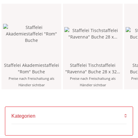
Staffelei Akademiestaffelei
Staffelei Tischstaffelei
Sta
"Rom" Buche
"Ravenna" Buche 28 x 32 x
96 cm
Preise nach Freischaltung als
Preise nach Freischaltung als
Prei
Händler sichtbar
Händler sichtbar
Kategorien