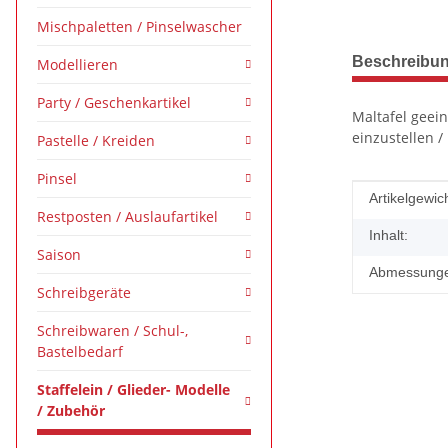
Mischpaletten / Pinselwascher
weitere Regis
Beschreibu
Modellieren
Party / Geschenkartikel
Maltafel geein
einzustellen /
Pastelle / Kreiden
Pinsel
Produkteig
Wert
Artikelgewich
Restposten / Auslaufartikel
Inhalt:
Saison
Abmessungen
Schreibgeräte
Schreibwaren / Schul-,
Bastelbedarf
Staffelein / Glieder- Modelle
/ Zubehör