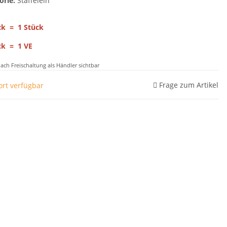
orie:
Staffelein
ck = 1 Stück
ck = 1 VE
nach Freischaltung als Händler sichtbar
Frage zum Artikel
ort verfügbar