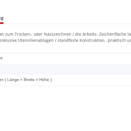
terkarten anzeigen
ng
et zum Trocken,- oder Nasszeichnen / die Arbeits- Zeichenfläche l
 inklusive Utensilienablagen / standfeste Konstruktion , praktisch 
enschaft
t:
 ( Länge × Breite × Höhe ):