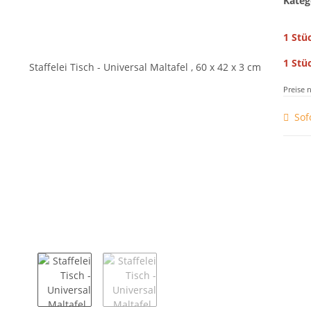
Kateg
1 Stü
1 Stü
Preise 
Sof