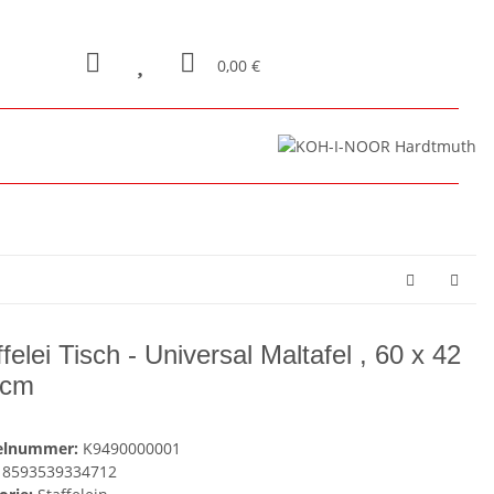
0,00 €
felei Tisch - Universal Maltafel , 60 x 42
 cm
kelnummer:
K9490000001
8593539334712