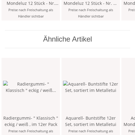
Mondeluz 12 Stück - Nr.
Mondeluz 12 Stück - Nr. 63
Mondelu
181 Windsor Violet
Light Olive Green
L
Preise nach Freischaltung als
Preise nach Freischaltung als
Prei
Händler sichtbar
Händler sichtbar
Ähnliche Artikel
Radiergummi- " Klassisch "
Aquarell- Buntstifte 12er
Aq
eckig / weiß , im 12er Pack
Set, sortiert im Metalletui
Mondelu
Preise nach Freischaltung als
Preise nach Freischaltung als
Prei