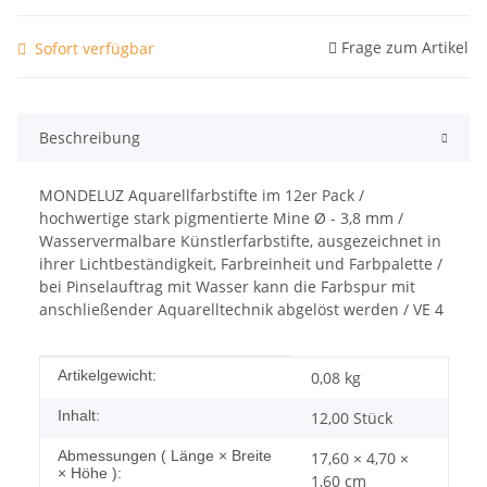
Frage zum Artikel
Sofort verfügbar
Beschreibung
MONDELUZ Aquarellfarbstifte im 12er Pack /
hochwertige stark pigmentierte Mine Ø - 3,8 mm /
Wasservermalbare Künstlerfarbstifte, ausgezeichnet in
ihrer Lichtbeständigkeit, Farbreinheit und Farbpalette /
bei Pinselauftrag mit Wasser kann die Farbspur mit
anschließender Aquarelltechnik abgelöst werden / VE 4
Produkteigenschaft
Wert
Artikelgewicht:
0,08
kg
Inhalt:
12,00 Stück
Abmessungen ( Länge × Breite
17,60 × 4,70 ×
× Höhe ):
1,60 cm