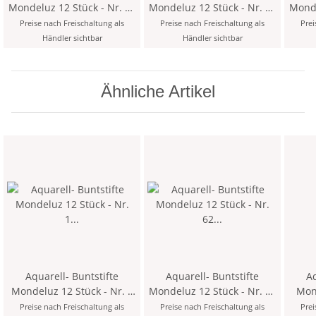
Mondeluz 12 Stück - Nr. 44
Mondeluz 12 Stück - Nr. 43
Mondelu
Naples Yellow
Light Naples Yellow
Preise nach Freischaltung als
Preise nach Freischaltung als
Prei
Händler sichtbar
Händler sichtbar
Ähnliche Artikel
Aquarell- Buntstifte
Aquarell- Buntstifte
Aq
Mondeluz 12 Stück - Nr. 1
Mondeluz 12 Stück - Nr. 62
Monde
Titanium White
Apple Green
Preise nach Freischaltung als
Preise nach Freischaltung als
Prei