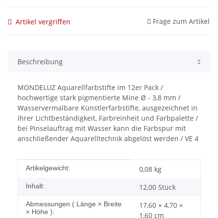
Frage zum Artikel
Artikel vergriffen
Beschreibung
MONDELUZ Aquarellfarbstifte im 12er Pack /
hochwertige stark pigmentierte Mine Ø - 3,8 mm /
Wasservermalbare Künstlerfarbstifte, ausgezeichnet in
ihrer Lichtbeständigkeit, Farbreinheit und Farbpalette /
bei Pinselauftrag mit Wasser kann die Farbspur mit
anschließender Aquarelltechnik abgelöst werden / VE 4
Produkteigenschaft
Wert
Artikelgewicht:
0,08
kg
Inhalt:
12,00 Stück
Abmessungen ( Länge × Breite
17,60 × 4,70 ×
× Höhe ):
1,60 cm