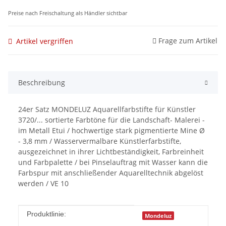
Preise nach Freischaltung als Händler sichtbar
Frage zum Artikel
Artikel vergriffen
Beschreibung
24er Satz MONDELUZ Aquarellfarbstifte für Künstler
3720/... sortierte Farbtöne für die Landschaft- Malerei -
im Metall Etui / hochwertige stark pigmentierte Mine Ø
- 3,8 mm / Wasservermalbare Künstlerfarbstifte,
ausgezeichnet in ihrer Lichtbeständigkeit, Farbreinheit
und Farbpalette / bei Pinselauftrag mit Wasser kann die
Farbspur mit anschließender Aquarelltechnik abgelöst
werden / VE 10
Produkteigenschaft
Wert
Produktlinie:
Mondeluz