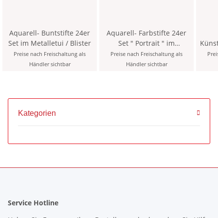
Aquarell- Buntstifte 24er
Aquarell- Farbstifte 24er
Set im Metalletui / Blister
Set " Portrait " im
Künstler
Metalletui (12 PL)
Preise nach Freischaltung als
Preise nach Freischaltung als
Prei
Händler sichtbar
Händler sichtbar
Kategorien
Service Hotline