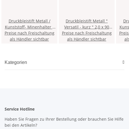
Druckbleistift Metall /
Druckbleistift Metall "
Druck
Kunststoff- Minenhalter "
Versatil - kurz " 2,0 x 90
Kuns
Preise nach Freischaltung
Versatil " 5,6 x 120 mm
Preise nach Freischaltung
mm Mine - Gelb - mit
Prei
Versatil
als Händler sichtbar
Mine - Schwarz - im Blister
Minenspitzer und Clip >
als Händler sichtbar
Mine 
al
4KK <
Mi
Kategorien
Service Hotline
Haben Sie Fragen zu Ihrer Bestellung oder brauchen Sie Hilfe
bei den Artikeln?