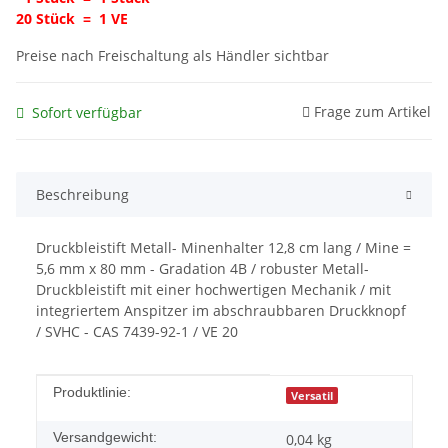
20 Stück = 1 VE
Preise nach Freischaltung als Händler sichtbar
Frage zum Artikel
Sofort verfügbar
Beschreibung
Druckbleistift Metall- Minenhalter 12,8 cm lang / Mine =
5,6 mm x 80 mm - Gradation 4B / robuster Metall-
Druckbleistift mit einer hochwertigen Mechanik / mit
integriertem Anspitzer im abschraubbaren Druckknopf
/ SVHC - CAS 7439-92-1 / VE 20
Produkteigenschaft
Wert
Produktlinie:
Versatil
Versandgewicht:
0,04 kg