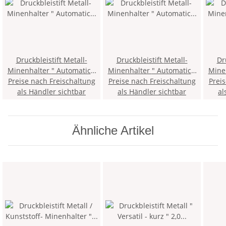
Druckbleistift Metall-
Druckbleistift Metall-
Druc
Minenhalter " Automatic "
Minenhalter " Automatic "
Minen
Preise nach Freischaltung
5,6 x 80 mm Mine - Blau -
5,6 x 80 mm Mine - Grün -
Preise nach Freischaltung
Prei
5,6 
inklusive Minenspitzer >
als Händler sichtbar
inklusive Minenspitzer >
als Händler sichtbar
Brd
al
2KK <
3KK <
Ähnliche Artikel