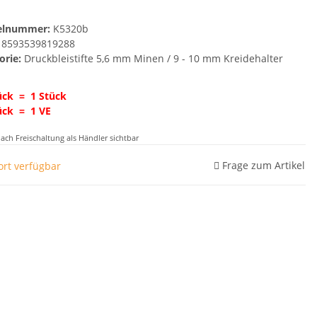
kelnummer:
K5320b
8593539819288
orie:
Druckbleistifte 5,6 mm Minen / 9 - 10 mm Kreidehalter
ck = 1 Stück
ück = 1 VE
nach Freischaltung als Händler sichtbar
Frage zum Artikel
ort verfügbar