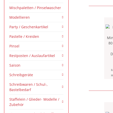
Mischpaletten / Pinselwascher
Modellieren
Party / Geschenkartikel
Pastelle / Kreiden
Pinsel
D
Restposten / Auslaufartikel
Mine
Saison
80 m
F
Schreibgeräte
H
Min
Schreibwaren / Schul-,
Clip
Bastelbedarf
Staffelein / Glieder- Modelle /
Zubehör