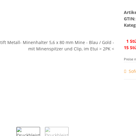
Arti
GTIN:
Kateg
1 Stü
15 St
Preise 
Sof