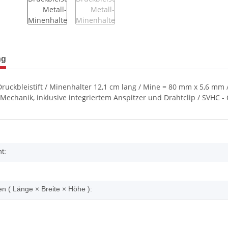
terkarten anzeigen
ng
Druckbleistift / Minenhalter 12,1 cm lang / Mine = 80 mm x 5,6 mm / 
Mechanik, inklusive integriertem Anspitzer und Drahtclip / SVHC - 
enschaft
t:
 ( Länge × Breite × Höhe ):