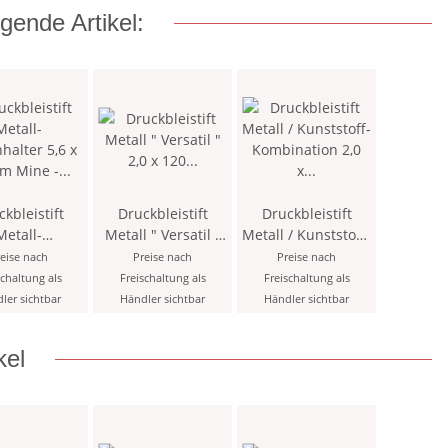
gende Artikel:
kbleistift
Druckbleistift
Druckbleistift
Metall-
Metall " Versatil "
Metall / Kunststoff-
halter 5,6 x
2,0 x 120 mm Mine
Kombination 2,0 x
eise nach
Preise nach
Preise nach
mm Mine -
- farblich sortiert -
120 mm Mine -
schaltung als
Freischaltung als
Freischaltung als
rz - mit
mit Minenspitzer
farblich sortiert -
ler sichtbar
Händler sichtbar
Händler sichtbar
spitzer und
mit Minenspitzer
> 5PK
und Clip
kel
<