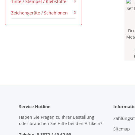
Tinte / Stempel / Klebstoffe
Zeichengeräte / Schablonen
Dru
Meta
" 
Mi
F
mit 
H
Ers
Service Hotline
Informati
Haben Sie Fragen zu Ihrer Bestellung
Zahlungsm
oder brauchen Sie Hilfe bei den Artikeln?
Sitemap
Telefon: 0 3372 / 40 62 90