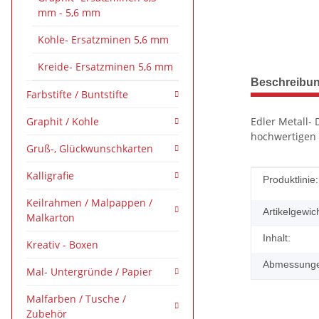
mm - 5,6 mm
Kohle- Ersatzminen 5,6 mm
Kreide- Ersatzminen 5,6 mm
weitere Regis
Beschreibu
Farbstifte / Buntstifte
Graphit / Kohle
Edler Metall- 
hochwertigen 
Gruß-, Glückwunschkarten
Kalligrafie
Produkteig
Wert
Produktlinie:
Keilrahmen / Malpappen /
Artikelgewich
Malkarton
Inhalt:
Kreativ - Boxen
Abmessungen
Mal- Untergründe / Papier
Malfarben / Tusche /
Zubehör