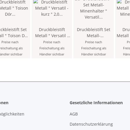
ckbleistift Set
Druckbleistift
Druckbleistift Set
Druc
ll " Toison Dór
Metall " Versatil -
Metall-
Metall 
2,0 x 120 mm
kurz " 2,0 x 90 mm
Minenhalter "
Min
Preise nach
Preise nach
Preise nach
Pr
ne - Schwarz-
Mine - Blau - mit
Versatil - soft " 5,6
Versatil " 5,
reischaltung als
Freischaltung als
Freischaltung als
Frei
Minenspitzer +
Minenspitzer und
x 80 mm Mine mit
mm
ändler sichtbar
Händler sichtbar
Händler sichtbar
Händ
1 Pack
Clip > 2KK <
Minenspitzer + 5
Schw
atzminen, im
Ersatzminen , im
Blister
Etui > 5TE <
onen
Gesetzliche Informationen
öglichkeiten
AGB
Datenschutzerklärung