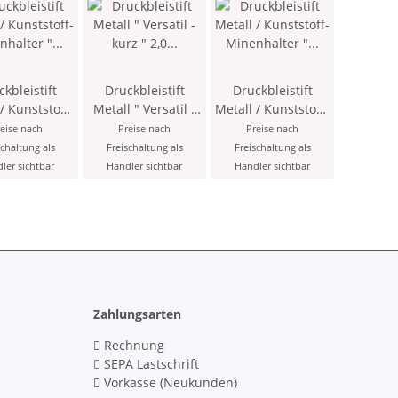
kbleistift
Druckbleistift
Druckbleistift
/ Kunststoff-
Metall " Versatil -
Metall / Kunststoff-
enhalter "
kurz " 2,0 x 90 mm
Minenhalter "
eise nach
Preise nach
Preise nach
6 x 120
Mine - Gelb - mit
Versatil " 5,6 x 120
schaltung als
Freischaltung als
Freischaltung als
 Mine -
Minenspitzer und
mm Mine -
ler sichtbar
Händler sichtbar
Händler sichtbar
arz - im
Clip > 4KK <
Hellblau- inklusive
Blister
Minenspitzer >
2KK <
Zahlungsarten
Rechnung
SEPA Lastschrift
Vorkasse (Neukunden)