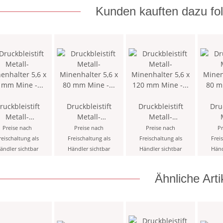
Kunden kauften dazu fol
ruckbleistift
Druckbleistift
Druckbleistift
Druc
Metall-
Metall-
Metall-
nhalter 5,6 x
Minenhalter 5,6 x
Minenhalter 5,6 x
Minen
Preise nach
Preise nach
Preise nach
Pr
m Mine - Rot /
80 mm Mine -
120 mm Mine -
80 
reischaltung als
Freischaltung als
Freischaltung als
Frei
Silber - mit
Grün / Silber - mit
Magic - inklusive
Schwa
ändler sichtbar
Händler sichtbar
Händler sichtbar
Händ
enspitzer und
Minenspitzer und
Minenspitzer >
Minen
, im Etui > 1PK
Clip, im Etui > 3PK
8809KK <
Clip , im Etui 
Ähnliche Arti
<
<