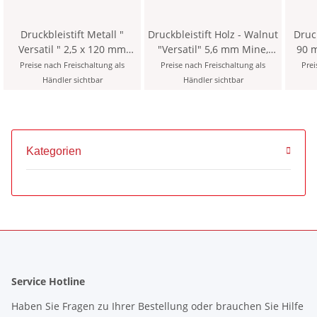
Druckbleistift Metall "
Druckbleistift Holz - Walnut
Druckblei
Versatil " 2,5 x 120 mm
"Versatil" 5,6 mm Mine,
90 
Mine - Schwarz - mit
inklusive Minenspitzer, im
inklu
Preise nach Freischaltung als
Preise nach Freischaltung als
Prei
Minenspitzer und Clip >
Etui
Händler sichtbar
Händler sichtbar
CN1005KK <
Kategorien
Service Hotline
Haben Sie Fragen zu Ihrer Bestellung oder brauchen Sie Hilfe