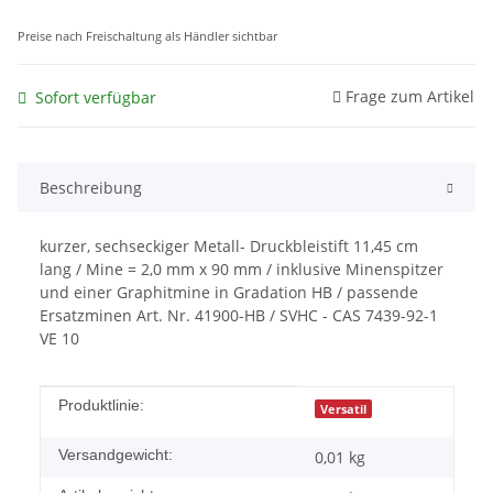
Preise nach Freischaltung als Händler sichtbar
Frage zum Artikel
Sofort verfügbar
Beschreibung
kurzer, sechseckiger Metall- Druckbleistift 11,45 cm
lang / Mine = 2,0 mm x 90 mm / inklusive Minenspitzer
und einer Graphitmine in Gradation HB / passende
Ersatzminen Art. Nr. 41900-HB / SVHC - CAS 7439-92-1
VE 10
Produkteigenschaft
Wert
Produktlinie:
Versatil
Versandgewicht:
0,01 kg