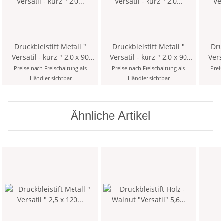
Druckbleistift Metall "
Druckbleistift Metall "
Dru
Versatil - kurz " 2,0 x 90
Versatil - kurz " 2,0 x 90
Versat
mm Mine - Rot - mit
mm Mine - Grün - mit
mm M
Preise nach Freischaltung als
Preise nach Freischaltung als
Prei
Minenspitzer und Clip >
Minenspitzer und Clip >
Mine
Händler sichtbar
Händler sichtbar
1KK <
3KK <
Ähnliche Artikel